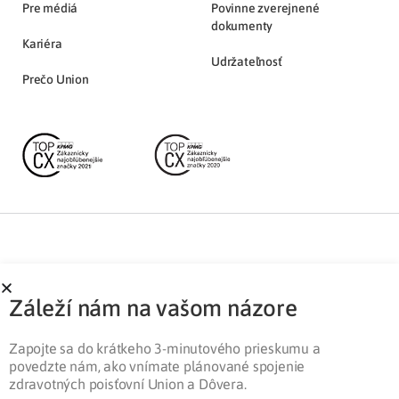
Pre médiá
Povinne zverejnené
dokumenty
Kariéra
Udržateľnosť
Prečo Union
Partnerská zóna
Ochrana osobných údajov
Záleží nám na vašom názore
Pre médiá
Cookies
Legislatíva
Zapojte sa do krátkeho 3-minutového prieskumu a
povedzte nám, ako vnímate plánované spojenie
zdravotných poisťovní Union a Dôvera.