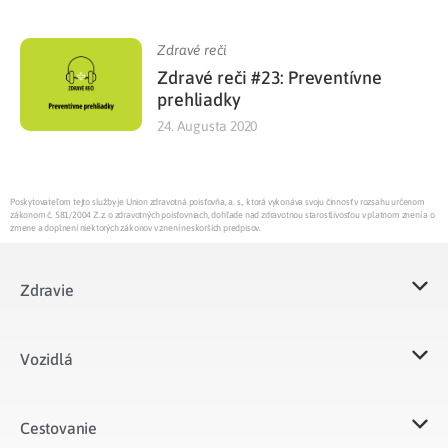
Zdravé reči
Zdravé reči #23: Preventívne
prehliadky
24. Augusta 2020
Poskytovateľom tejto služby je Union zdravotná poisťovňa, a. s., ktorá vykonáva svoju činnosť v rozsahu určenom
zákonom č. 581/2004 Z.z. o zdravotných poisťovniach, dohľade nad zdravotnou starostlivosťou v platnom znení a o
zmene a doplnení niektorých zákonov v znení neskorších predpisov.
Zdravie
Vozidlá​
Cestovanie