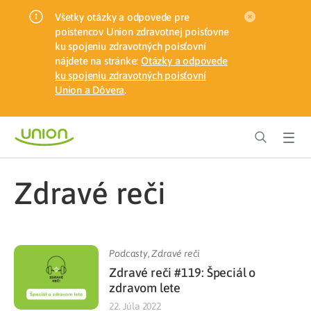
Všetky otázky a odpovede pre
poistencov Union zdravotnej poisťovne
ku spojeniu zdravotných poisťovní
nájdete na stránke:
Otázky a odpovede
ku spojeniu zdravotných poisťovní
Union a Dôvera
.
zdravé reči
Podcasty
,
Zdravé reči
Zdravé reči #119: Špeciál o
zdravom lete
22. Júla 2022