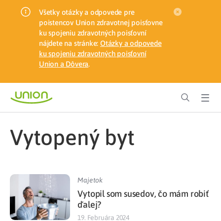
Všetky otázky a odpovede pre
poistencov Union zdravotnej poisťovne
ku spojeniu zdravotných poisťovní
nájdete na stránke:
Otázky a odpovede
ku spojeniu zdravotných poisťovní
Union a Dôvera
.
vytopený byt
Majetok
Vytopil som susedov, čo mám robiť
ďalej?
19. Februára 2024