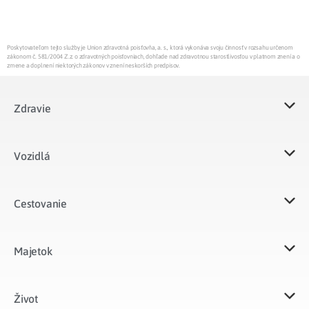
Poskytovateľom tejto služby je Union zdravotná poisťovňa, a. s., ktorá vykonáva svoju činnosť v rozsahu určenom
zákonom č. 581/2004 Z.z. o zdravotných poisťovniach, dohľade nad zdravotnou starostlivosťou v platnom znení a o
zmene a doplnení niektorých zákonov v znení neskorších predpisov.
Zdravie
Vozidlá​
Cestovanie
Majetok​
Život​