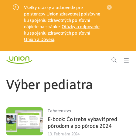
Všetky otázky a odpovede pre
poistencov Union zdravotnej poisťovne
ku spojeniu zdravotných poisťovní
nájdete na stránke:
Otázky a odpovede
ku spojeniu zdravotných poisťovní
Union a Dôvera
.
výber pediatra
Tehotenstvo
E-book: Čo treba vybaviť pred
pôrodom a po pôrode 2024
13. Februára 2024