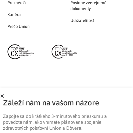
Pre médiá
Povinne zverejnené
dokumenty
Kariéra
Udržateľnosť
Prečo Union
Partnerská zóna
Ochrana osobných údajov
Záleží nám na vašom názore
Pre médiá
Cookies
Legislatíva
Zapojte sa do krátkeho 3-minutového prieskumu a
povedzte nám, ako vnímate plánované spojenie
zdravotných poisťovní Union a Dôvera.