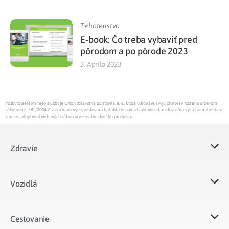
Tehotenstvo
E-book: Čo treba vybaviť pred
pôrodom a po pôrode 2023
3. Apríla 2023
Poskytovateľom tejto služby je Union zdravotná poisťovňa, a. s., ktorá vykonáva svoju činnosť v rozsahu určenom
zákonom č. 581/2004 Z.z. o zdravotných poisťovniach, dohľade nad zdravotnou starostlivosťou v platnom znení a o
zmene a doplnení niektorých zákonov v znení neskorších predpisov.
Zdravie
Vozidlá​
Cestovanie