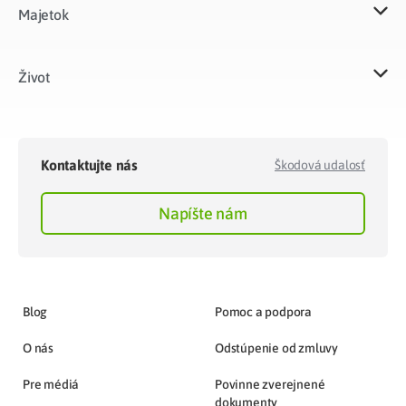
Majetok​
Život​
Kontaktujte nás
Škodová udalosť
Napíšte nám
Blog
Pomoc a podpora
O nás
Odstúpenie od zmluvy
Pre médiá
Povinne zverejnené
dokumenty