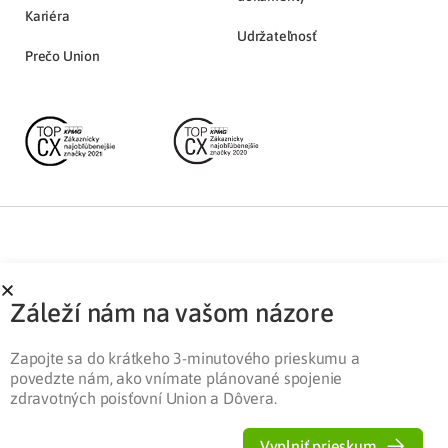
Kariéra
Udržateľnosť
Prečo Union
Partnerská zóna
Ochrana osobných údajov
Záleží nám na vašom názore
Pre médiá
Cookies
Legislatíva
Zapojte sa do krátkeho 3-minutového prieskumu a
povedzte nám, ako vnímate plánované spojenie
zdravotných poisťovní Union a Dôvera.
Vyplniť prieskum