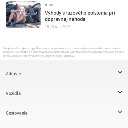
Auto
Výhody úrazového poistenia pri
dopravnej nehode
18. Marca 2022
Poskytovateľom tejto služby je Union zdravotná poisťovňa, a. s., ktorá vykonáva svoju činnosť v rozsahu určenom
zákonom č. 581/2004 Z.z. o zdravotných poisťovniach, dohľade nad zdravotnou starostlivosťou v platnom znení a o
zmene a doplnení niektorých zákonov v znení neskorších predpisov.
Zdravie
Vozidlá​
Cestovanie