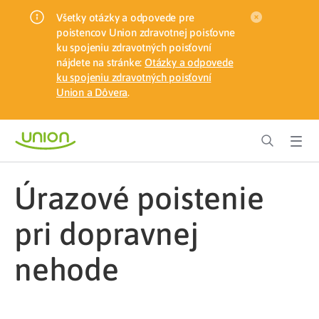
Všetky otázky a odpovede pre
poistencov Union zdravotnej poisťovne
ku spojeniu zdravotných poisťovní
nájdete na stránke:
Otázky a odpovede
ku spojeniu zdravotných poisťovní
Union a Dôvera
.
úrazové poistenie
pri dopravnej
nehode