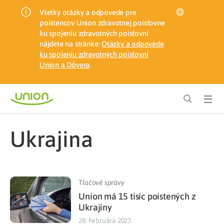
Všetky otázky a odpovede pre
poistencov Union zdravotnej poisťovne
ku spojeniu zdravotných poisťovní
nájdete na stránke:
Otázky a odpovede
ku spojeniu zdravotných poisťovní
Union a Dôvera
.
Ukrajina
Tlačové správy
Union má 15 tisíc poistených z
Ukrajiny
28. Februára 2023