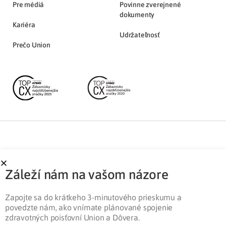
Pre médiá
Povinne zverejnené
dokumenty
Kariéra
Udržateľnosť
Prečo Union
Partnerská zóna
Ochrana osobných údajov
Záleží nám na vašom názore
Pre médiá
Cookies
Legislatíva
Zapojte sa do krátkeho 3-minutového prieskumu a
povedzte nám, ako vnímate plánované spojenie
zdravotných poisťovní Union a Dôvera.