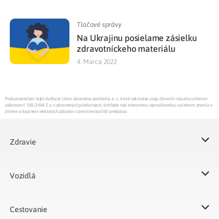
Tlačové správy
Na Ukrajinu posielame zásielku
zdravotníckeho materiálu
4. Marca 2022
Poskytovateľom tejto služby je Union zdravotná poisťovňa, a. s., ktorá vykonáva svoju činnosť v rozsahu určenom
zákonom č. 581/2004 Z.z. o zdravotných poisťovniach, dohľade nad zdravotnou starostlivosťou v platnom znení a o
zmene a doplnení niektorých zákonov v znení neskorších predpisov.
Zdravie
Vozidlá​
Cestovanie