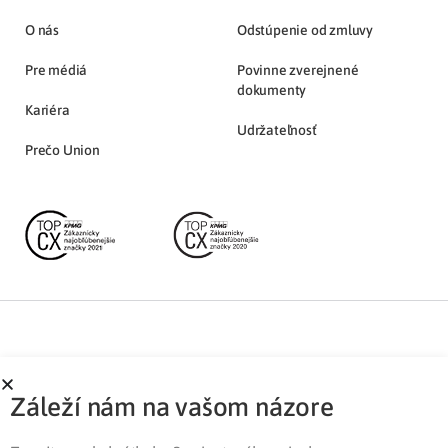
O nás
Odstúpenie od zmluvy
Pre médiá
Povinne zverejnené
dokumenty
Kariéra
Udržateľnosť
Prečo Union
Partnerská zóna
Ochrana osobných údajov
Záleží nám na vašom názore
Pre médiá
Cookies
Legislatíva