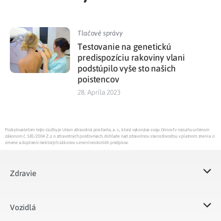
Tlačové správy
Testovanie na genetickú
predispozíciu rakoviny vlani
podstúpilo vyše sto našich
poistencov
28. Apríla 2023
Poskytovateľom tejto služby je Union zdravotná poisťovňa, a. s., ktorá vykonáva svoju činnosť v rozsahu určenom
zákonom č. 581/2004 Z.z. o zdravotných poisťovniach, dohľade nad zdravotnou starostlivosťou v platnom znení a o
zmene a doplnení niektorých zákonov v znení neskorších predpisov.
Zdravie
Vozidlá​