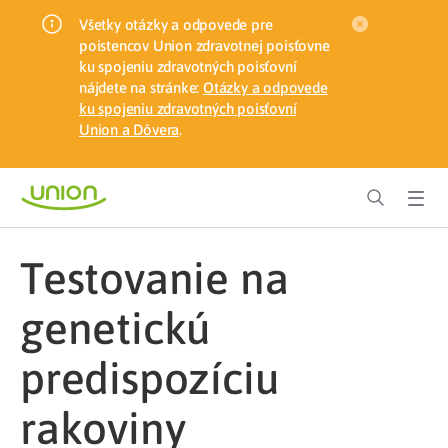
Všetky otázky a odpovede pre
poistencov Union zdravotnej poisťovne
ku spojeniu zdravotných poisťovní
nájdete na stránke:
Otázky a odpovede
ku spojeniu zdravotných poisťovní
Union a Dôvera
.
testovanie na
genetickú
predispozíciu
rakoviny