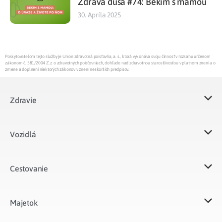
Zdravá duša #74: Bekim s mamou
30. Apríla 2025
Poskytovateľom tejto služby je Union zdravotná poisťovňa, a. s., ktorá vykonáva svoju činnosť v rozsahu určenom
zákonom č. 581/2004 Z.z. o zdravotných poisťovniach, dohľade nad zdravotnou starostlivosťou v platnom znení a o
zmene a doplnení niektorých zákonov v znení neskorších predpisov.
Zdravie
Vozidlá​
Cestovanie
Majetok​