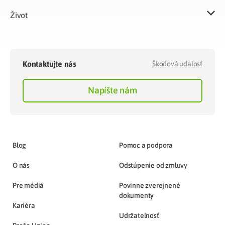
Život​
Kontaktujte nás
Škodová udalosť
Napíšte nám
Blog
Pomoc a podpora
O nás
Odstúpenie od zmluvy
Pre médiá
Povinne zverejnené
dokumenty
Kariéra
Udržateľnosť