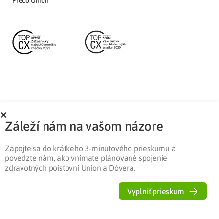
Prečo Union
Partnerská zóna
Ochrana osobných údajov
Záleží nám na vašom názore
Pre médiá
Cookies
Legislatíva
Zapojte sa do krátkeho 3-minutového prieskumu a
povedzte nám, ako vnímate plánované spojenie
zdravotných poisťovní Union a Dôvera.
Vyplniť prieskum