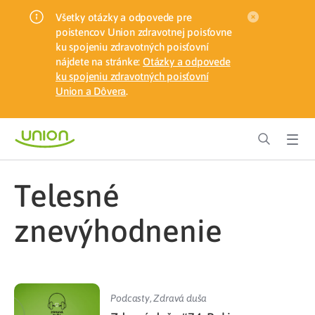
Všetky otázky a odpovede pre
poistencov Union zdravotnej poisťovne
ku spojeniu zdravotných poisťovní
nájdete na stránke:
Otázky a odpovede
ku spojeniu zdravotných poisťovní
Union a Dôvera
.
telesné
znevýhodnenie
Podcasty
,
Zdravá duša