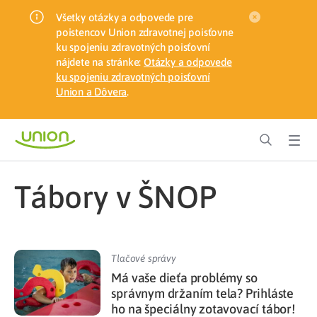
Všetky otázky a odpovede pre
poistencov Union zdravotnej poisťovne
ku spojeniu zdravotných poisťovní
nájdete na stránke:
Otázky a odpovede
ku spojeniu zdravotných poisťovní
Union a Dôvera
.
tábory v ŠNOP
Tlačové správy
Má vaše dieťa problémy so
správnym držaním tela? Prihláste
ho na špeciálny zotavovací tábor!