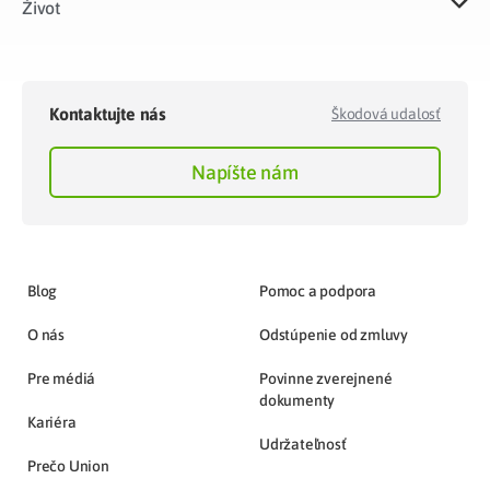
Život​
Kontaktujte nás
Škodová udalosť
Napíšte nám
Blog
Pomoc a podpora
O nás
Odstúpenie od zmluvy
Pre médiá
Povinne zverejnené
dokumenty
Kariéra
Udržateľnosť
Prečo Union