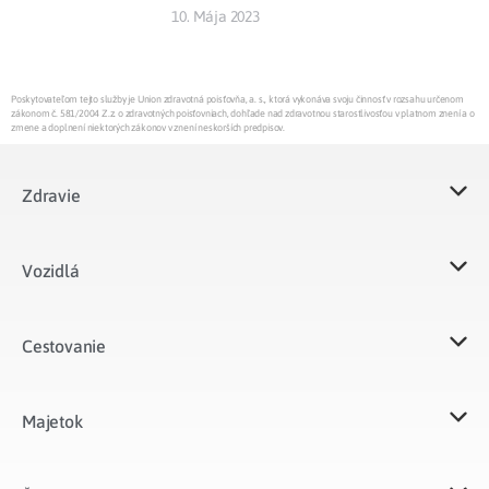
10. Mája 2023
Poskytovateľom tejto služby je Union zdravotná poisťovňa, a. s., ktorá vykonáva svoju činnosť v rozsahu určenom
zákonom č. 581/2004 Z.z. o zdravotných poisťovniach, dohľade nad zdravotnou starostlivosťou v platnom znení a o
zmene a doplnení niektorých zákonov v znení neskorších predpisov.
Zdravie
Vozidlá​
Cestovanie
Majetok​