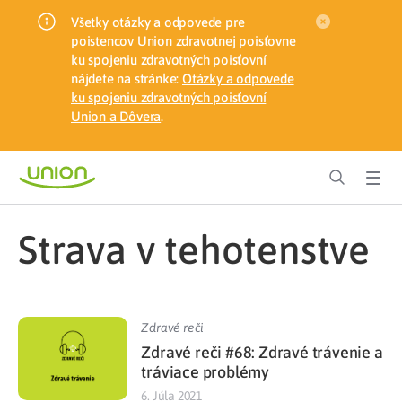
Všetky otázky a odpovede pre
poistencov Union zdravotnej poisťovne
ku spojeniu zdravotných poisťovní
nájdete na stránke:
Otázky a odpovede
ku spojeniu zdravotných poisťovní
Union a Dôvera
.
strava v tehotenstve
Zdravé reči
Zdravé reči #68: Zdravé trávenie a
tráviace problémy
6. Júla 2021