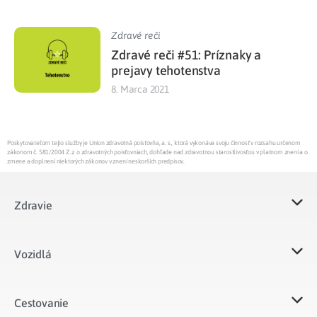
Zdravé reči
Zdravé reči #51: Príznaky a
prejavy tehotenstva
8. Marca 2021
Poskytovateľom tejto služby je Union zdravotná poisťovňa, a. s., ktorá vykonáva svoju činnosť v rozsahu určenom
zákonom č. 581/2004 Z.z. o zdravotných poisťovniach, dohľade nad zdravotnou starostlivosťou v platnom znení a o
zmene a doplnení niektorých zákonov v znení neskorších predpisov.
Zdravie
Vozidlá​
Cestovanie