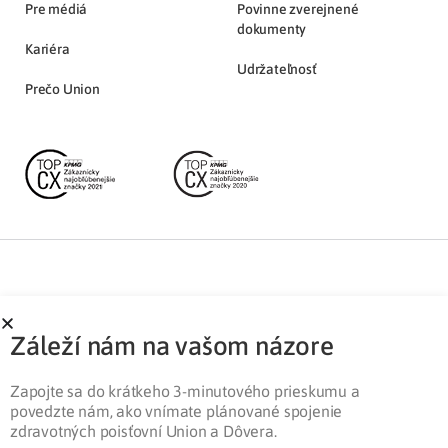
Pre médiá
Povinne zverejnené
dokumenty
Kariéra
Udržateľnosť
Prečo Union
Partnerská zóna
Ochrana osobných údajov
Záleží nám na vašom názore
Pre médiá
Cookies
Legislatíva
Zapojte sa do krátkeho 3-minutového prieskumu a
povedzte nám, ako vnímate plánované spojenie
zdravotných poisťovní Union a Dôvera.