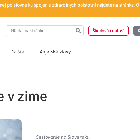
ej poisťovne ku spojeniu zdravotných poisťovní nájdete na stránke:
O
Škodová udalosť
K
Ďalšie
Anjelské zľavy
POTREBUJEM PORA
e v zime
Som nový poisten
otnej poisťovne
Vyhľadať lekára
á aplikácia
Kúpeľná starostliv
ovorodenca v pohodlí domova
Ošetrenie u nezml
Cestovanie na Slovensku