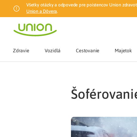
Všetky otázky a odpovede pre poistencov Union zdravotn
Union a Dôvera
.
Zdravie
Vozidlá
Cestovanie
Majetok
Benefity
šoférovani
Zmena zdrav
Union mobiln
Poistenie n