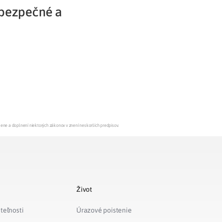
ebezpečné a
Potvrdenie o neevidovaní
pohľadávky
mene a doplnení niektorých zákonov v znení neskorších predpisov.
Život
teľnosti
Úrazové poistenie