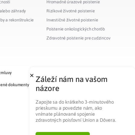
cnosti
Hromadné úrazové poistenie
 alebo záhrady
Rizikové životné poistenie
vby a rekonštrukcie
Investičné životné poistenie
Poistenie onkologických chorôb
Zdravotné poistenie pre cudzincov
zmluvy
Záleží nám na vašom
nené dokumenty
názore
Zapojte sa do krátkeho 3-minutového
prieskumu a povedzte nám, ako
vnímate plánované spojenie
zdravotných poisťovní Union a Dôvera.