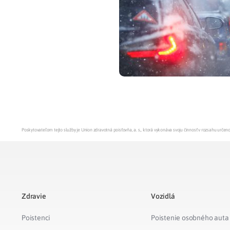
Zdravotné po
Prečo Union
Poskytovateľom tejto služby je Union zdravotná poisťovňa, a. s., ktorá vykonáva svoju činnosť v rozsahu urč
Zdravie
Vozidlá
Poistenci
Poistenie osobného auta