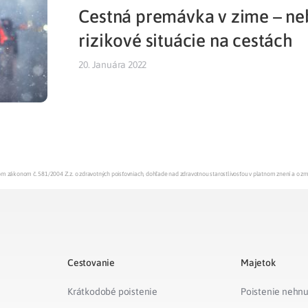
Cestná premávka v zime – n
Liečba v zahraničí
istenie pre cudzincov
rizikové situácie na cestách
20. Januára 2022
enom zákonom č. 581/2004 Z.z. o zdravotných poisťovniach, dohľade nad zdravotnou starostlivosťou v platnom znení a o z
Cestovanie
Majetok
Krátkodobé poistenie
Poistenie nehnu