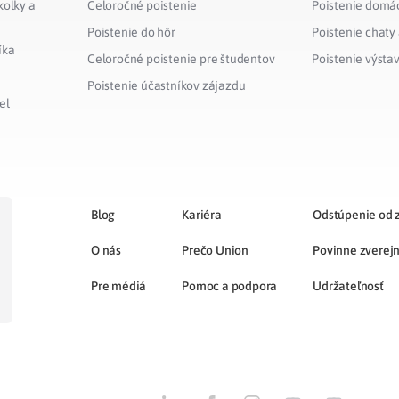
kolky a
Celoročné poistenie
Poistenie domá
Poistenie do hôr
Poistenie chaty
íka
Celoročné poistenie pre študentov
Poistenie výsta
Poistenie účastníkov zájazdu
el
Blog
Kariéra
Odstúpenie od 
O nás
Prečo Union
Povinne zverej
Pre médiá
Pomoc a podpora
Udržateľnosť