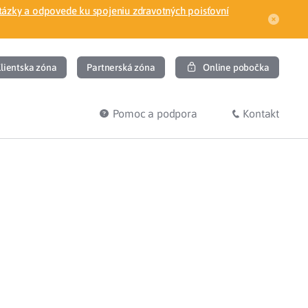
tázky a odpovede ku spojeniu zdravotných poisťovní
lientska zóna
Partnerská zóna
Online pobočka
Pomoc a podpora
Kontakt
DIŤ
HĽADÁM
ec
Overenie poistného vzťahu
Prihláška do zdravotnej poisťovne
osť
Zoznam dlžníkov
uvného lekára
Žiadosti a tlačivá