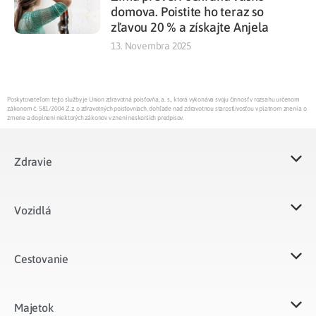
domova. Poistite ho teraz so
zľavou 20 % a získajte Anjela
13. Novembra 2025
Poskytovateľom tejto služby je Union zdravotná poisťovňa, a. s., ktorá vykonáva svoju činnosť v rozsahu určenom
zákonom č. 581/2004 Z.z. o zdravotných poisťovniach, dohľade nad zdravotnou starostlivosťou v platnom znení a o
zmene a doplnení niektorých zákonov v znení neskorších predpisov.
Zdravie
Vozidlá​
Cestovanie
Majetok​