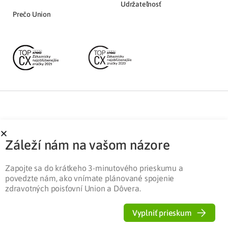
Udržateľnosť
Prečo Union
Partnerská zóna
Ochrana osobných údajov
Záleží nám na vašom názore
Pre médiá
Cookies
Legislatíva
Zapojte sa do krátkeho 3-minutového prieskumu a
povedzte nám, ako vnímate plánované spojenie
zdravotných poisťovní Union a Dôvera.
Vyplniť prieskum