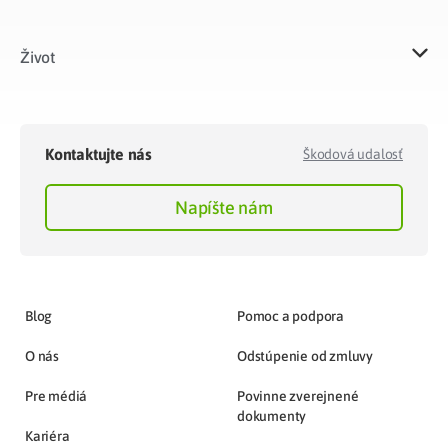
Život​
Kontaktujte nás
Škodová udalosť
Napíšte nám
Blog
Pomoc a podpora
O nás
Odstúpenie od zmluvy
Pre médiá
Povinne zverejnené
dokumenty
Kariéra