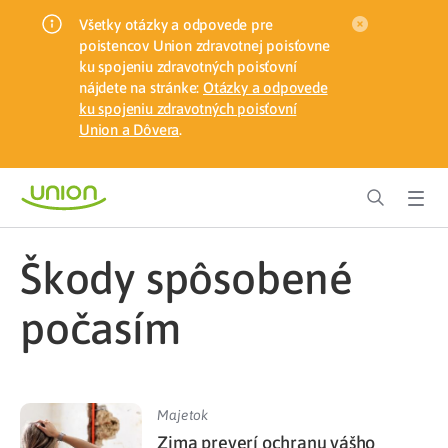
Všetky otázky a odpovede pre
poistencov Union zdravotnej poisťovne
ku spojeniu zdravotných poisťovní
nájdete na stránke:
Otázky a odpovede
ku spojeniu zdravotných poisťovní
Union a Dôvera
.
škody spôsobené
počasím
Majetok
Zima preverí ochranu vášho