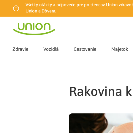
Všetky otázky a odpovede pre poistencov Union zdravotn
Union a Dôvera
.
Zdravie
Vozidlá
Cestovanie
Majetok
Benefity
rakovina 
Zmena zdrav
Union mobiln
Poistenie n