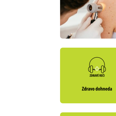
Zdravotné po
Prečo Union