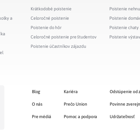
Krátkodobé poistenie
Poistenie nehnu
kolky a
Celoročné poistenie
Poistenie domá
Poistenie do hôr
Poistenie chaty
íka
Celoročné poistenie pre študentov
Poistenie výsta
Poistenie účastníkov zájazdu
el
Blog
Kariéra
Odstúpenie od 
O nás
Prečo Union
Povinne zverej
Pre médiá
Pomoc a podpora
Udržateľnosť