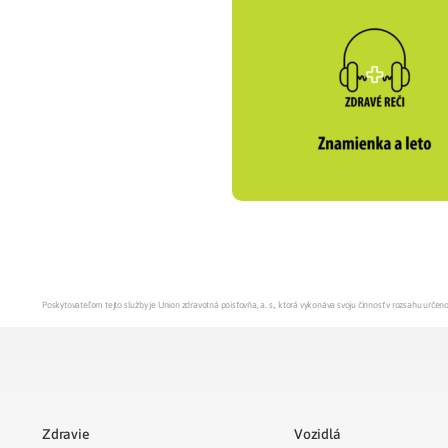
Poskytovateľom tejto služby je Union zdravotná poisťovňa, a. s., ktorá vykonáva svoju činnosť v rozsahu urč
Zdravie
Vozidlá