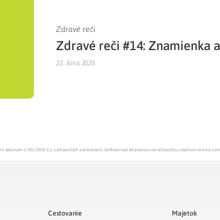
Zdravé reči
Zdravé reči #14: Znamienka a
22. Júna 2020
enom zákonom č. 581/2004 Z.z. o zdravotných poisťovniach, dohľade nad zdravotnou starostlivosťou v platnom znení a o z
Cestovanie
Majetok