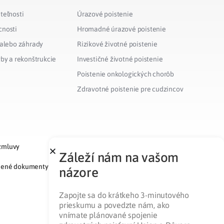
teľnosti
Úrazové poistenie
cnosti
Hromadné úrazové poistenie
 alebo záhrady
Rizikové životné poistenie
vby a rekonštrukcie
Investičné životné poistenie
Poistenie onkologických chorôb
Zdravotné poistenie pre cudzincov
zmluvy
Záleží nám na vašom
nené dokumenty
názore
Zapojte sa do krátkeho 3-minutového
prieskumu a povedzte nám, ako
vnímate plánované spojenie