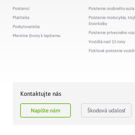
Poistenci
Poistenie osobného auta
Platitelia
Poistenie motocykla, troj
štvorkolky
Poskytovatelia
Poistenie prívesného voz
Meníme životy k lepšiemu
Vozidlá nad 3,5 tony
Flotilové poistenie vozidi
Kontaktujte nás
Napíšte nám
Škodová udalosť