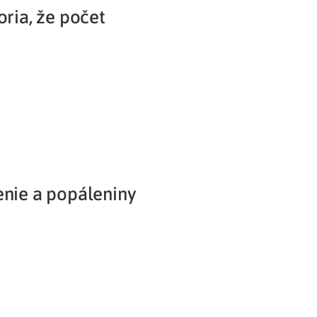
oria, že počet
Potvrdenie o neevidovaní
pohľadávky
enie a popáleniny