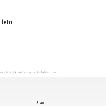
 leto
mene a doplnení niektorých zákonov v znení neskorších predpisov.
Život