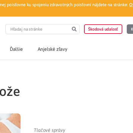
ej poisťovne ku spojeniu zdravotných poisťovní nájdete na stránke:
O
Škodová udalosť
K
Ďalšie
Anjelské zľavy
POTREBUJEM PORA
kože
Som nový poisten
otnej poisťovne
Vyhľadať lekára
á aplikácia
Kúpeľná starostliv
ovorodenca v pohodlí domova
Ošetrenie u nezml
Tlačové správy