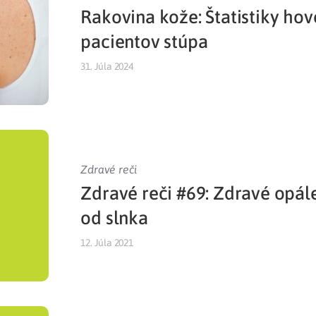
Rakovina kože: Štatistiky hov
Liečba v zahraničí
istenie pre cudzincov
pacientov stúpa
31. Júla 2024
Zdravé reči
Zdravé reči #69: Zdravé opál
od slnka
12. Júla 2021