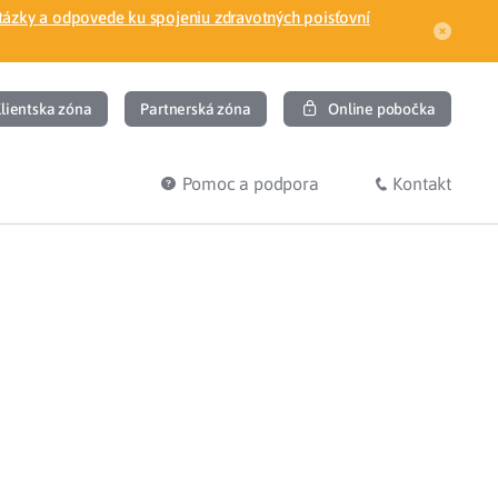
tázky a odpovede ku spojeniu zdravotných poisťovní
lientska zóna
Partnerská zóna
Online pobočka
Pomoc a podpora
Kontakt
DIŤ
HĽADÁM
ec
Overenie poistného vzťahu
Prihláška do zdravotnej poisťovne
osť
Zoznam dlžníkov
uvného lekára
Žiadosti a tlačivá