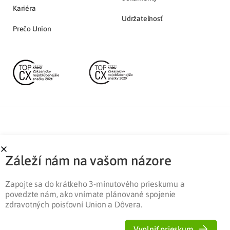
Kariéra
Udržateľnosť
Prečo Union
Partnerská zóna
Ochrana osobných údajov
Záleží nám na vašom názore
Pre médiá
Cookies
Legislatíva
Zapojte sa do krátkeho 3-minutového prieskumu a
povedzte nám, ako vnímate plánované spojenie
zdravotných poisťovní Union a Dôvera.
Vyplniť prieskum