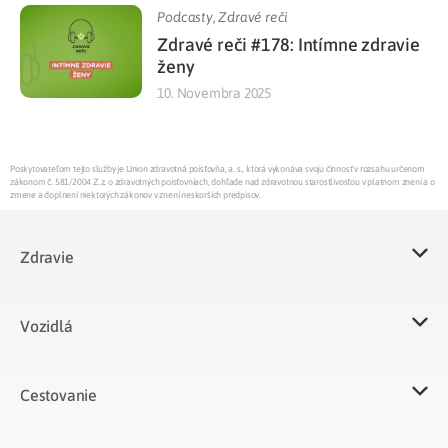
Podcasty
,
Zdravé reči
Zdravé reči #178: Intímne zdravie
ženy
10. Novembra 2025
Poskytovateľom tejto služby je Union zdravotná poisťovňa, a. s., ktorá vykonáva svoju činnosť v rozsahu určenom
zákonom č. 581/2004 Z.z. o zdravotných poisťovniach, dohľade nad zdravotnou starostlivosťou v platnom znení a o
zmene a doplnení niektorých zákonov v znení neskorších predpisov.
Zdravie
Vozidlá​
Cestovanie