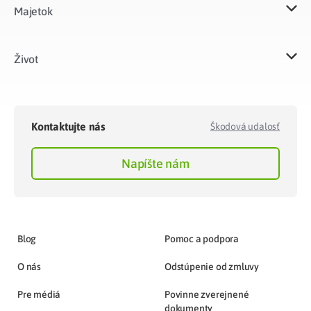
Majetok​
Život​
Kontaktujte nás
Škodová udalosť
Napíšte nám
Blog
Pomoc a podpora
O nás
Odstúpenie od zmluvy
Pre médiá
Povinne zverejnené
dokumenty