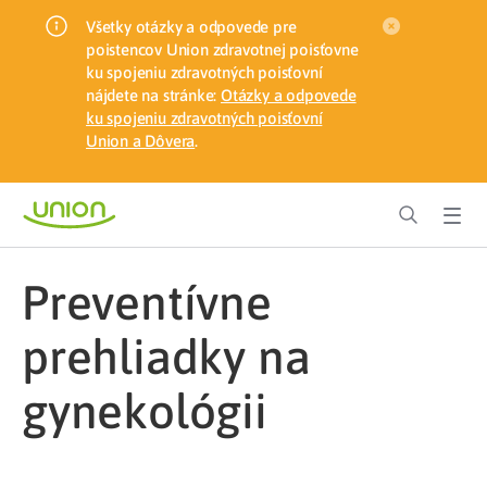
Všetky otázky a odpovede pre
poistencov Union zdravotnej poisťovne
ku spojeniu zdravotných poisťovní
nájdete na stránke:
Otázky a odpovede
ku spojeniu zdravotných poisťovní
Union a Dôvera
.
preventívne
prehliadky na
gynekológii