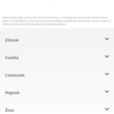
Poskytovateľom tejto služby je Union zdravotná poisťovňa, a. s., ktorá vykonáva svoju činnosť v rozsahu určenom
zákonom č. 581/2004 Z.z. o zdravotných poisťovniach, dohľade nad zdravotnou starostlivosťou v platnom znení a o
zmene a doplnení niektorých zákonov v znení neskorších predpisov.
Zdravie
Vozidlá​
Cestovanie
Majetok​
Život​