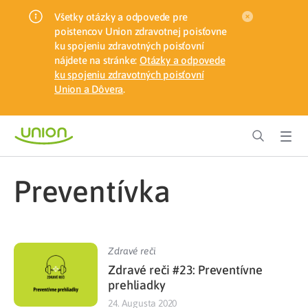
Všetky otázky a odpovede pre
poistencov Union zdravotnej poisťovne
ku spojeniu zdravotných poisťovní
nájdete na stránke:
Otázky a odpovede
ku spojeniu zdravotných poisťovní
Union a Dôvera
.
preventívka
Zdravé reči
Zdravé reči #23: Preventívne
prehliadky
24. Augusta 2020