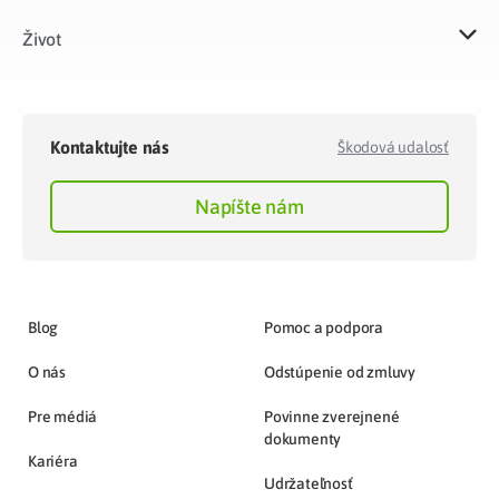
Život​
Kontaktujte nás
Škodová udalosť
Napíšte nám
Blog
Pomoc a podpora
O nás
Odstúpenie od zmluvy
Pre médiá
Povinne zverejnené
dokumenty
Kariéra
Udržateľnosť