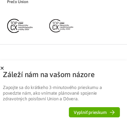
Prečo Union
Partnerská zóna
Ochrana osobných údajov
Záleží nám na vašom názore
Pre médiá
Cookies
Legislatíva
Zapojte sa do krátkeho 3-minutového prieskumu a
povedzte nám, ako vnímate plánované spojenie
zdravotných poisťovní Union a Dôvera.
Vyplniť prieskum