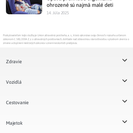
ohrozené sú najmä malé deti
14. Júla 2025
Poskytovateľom tejto služby je Union zdravotná poisťovňa, a. s., ktorá vykonáva svoju činnosť v rozsahu určenom
zákonom č. 581/2004 Z.z. o zdravotných poisťovniach, dohľade nad zdravotnou starostlivosťou v platnom znení a o
zmene a doplnení niektorých zákonov v znení neskorších predpisov.
Zdravie
Vozidlá​
Cestovanie
Majetok​