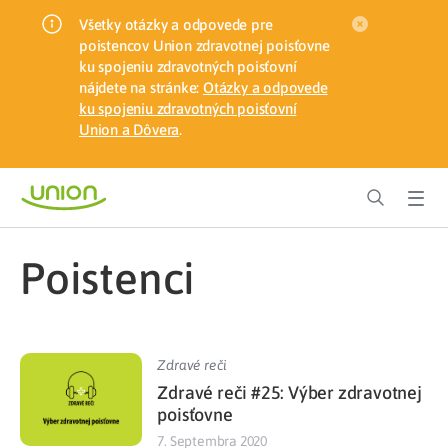
Všetky otázky a odpovede pre
poistencov Union zdravotnej poisťovne
ku spojeniu zdravotných poisťovní
nájdete na stránke:
Otázky a odpovede
ku spojeniu zdravotných poisťovní
Union a Dôvera
.
poistenci
Zdravé reči
Zdravé reči #25: Výber zdravotnej
poisťovne
7. Septembra 2020