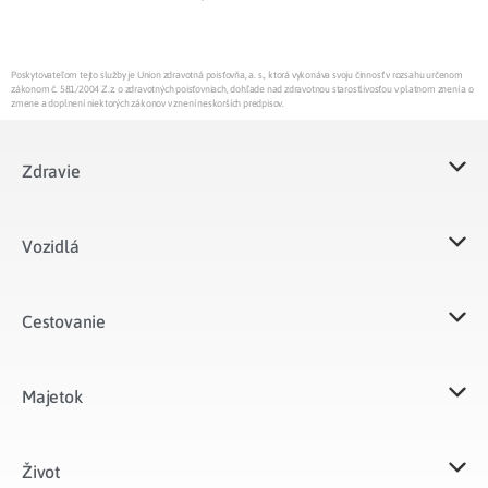
Poskytovateľom tejto služby je Union zdravotná poisťovňa, a. s., ktorá vykonáva svoju činnosť v rozsahu určenom
zákonom č. 581/2004 Z.z. o zdravotných poisťovniach, dohľade nad zdravotnou starostlivosťou v platnom znení a o
zmene a doplnení niektorých zákonov v znení neskorších predpisov.
Zdravie
Vozidlá​
Cestovanie
Majetok​
Život​