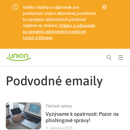
Všetky otázky a odpovede pre
poistencov Union zdravotnej poisťovne
ku spojeniu zdravotných poisťovní
nájdete na stránke:
Otázky a odpovede
ku spojeniu zdravotných poisťovní
Union a Dôvera
.
podvodné emaily
Tlačové správy
Vyzývame k opatrnosti: Pozor na
phishingové správy!
9. Januára 2025