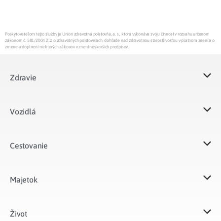
Poskytovateľom tejto služby je Union zdravotná poisťovňa, a. s., ktorá vykonáva svoju činnosť v rozsahu určenom
zákonom č. 581/2004 Z.z. o zdravotných poisťovniach, dohľade nad zdravotnou starostlivosťou v platnom znení a o
zmene a doplnení niektorých zákonov v znení neskorších predpisov.
Zdravie
Vozidlá​
Cestovanie
Majetok​
Život​