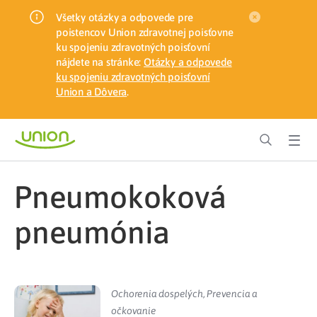
Všetky otázky a odpovede pre
poistencov Union zdravotnej poisťovne
ku spojeniu zdravotných poisťovní
nájdete na stránke:
Otázky a odpovede
ku spojeniu zdravotných poisťovní
Union a Dôvera
.
pneumokoková
pneumónia
Ochorenia dospelých
,
Prevencia a
očkovanie