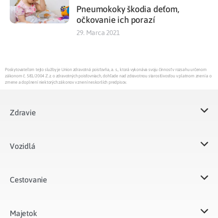
Pneumokoky škodia deťom,
očkovanie ich porazí
29. Marca 2021
Poskytovateľom tejto služby je Union zdravotná poisťovňa, a. s., ktorá vykonáva svoju činnosť v rozsahu určenom
zákonom č. 581/2004 Z.z. o zdravotných poisťovniach, dohľade nad zdravotnou starostlivosťou v platnom znení a o
zmene a doplnení niektorých zákonov v znení neskorších predpisov.
Zdravie
Vozidlá​
Cestovanie
Majetok​