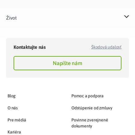
Život​
Kontaktujte nás
Škodová udalosť
Napíšte nám
Blog
Pomoc a podpora
O nás
Odstúpenie od zmluvy
Pre médiá
Povinne zverejnené
dokumenty
Kariéra