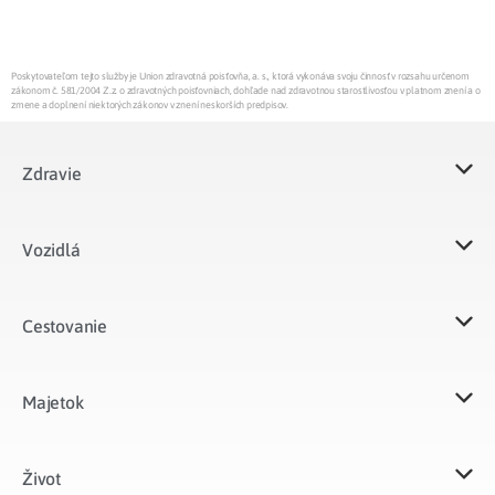
Poskytovateľom tejto služby je Union zdravotná poisťovňa, a. s., ktorá vykonáva svoju činnosť v rozsahu určenom
zákonom č. 581/2004 Z.z. o zdravotných poisťovniach, dohľade nad zdravotnou starostlivosťou v platnom znení a o
zmene a doplnení niektorých zákonov v znení neskorších predpisov.
Zdravie
Vozidlá​
Cestovanie
Majetok​
Život​