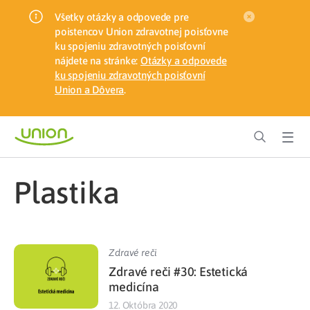
Všetky otázky a odpovede pre
poistencov Union zdravotnej poisťovne
ku spojeniu zdravotných poisťovní
nájdete na stránke:
Otázky a odpovede
ku spojeniu zdravotných poisťovní
Union a Dôvera
.
plastika
Zdravé reči
Zdravé reči #30: Estetická
medicína
12. Októbra 2020