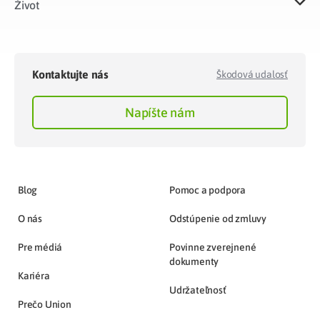
Život​
Kontaktujte nás
Škodová udalosť
Napíšte nám
Blog
Pomoc a podpora
O nás
Odstúpenie od zmluvy
Pre médiá
Povinne zverejnené
dokumenty
Kariéra
Udržateľnosť
Prečo Union