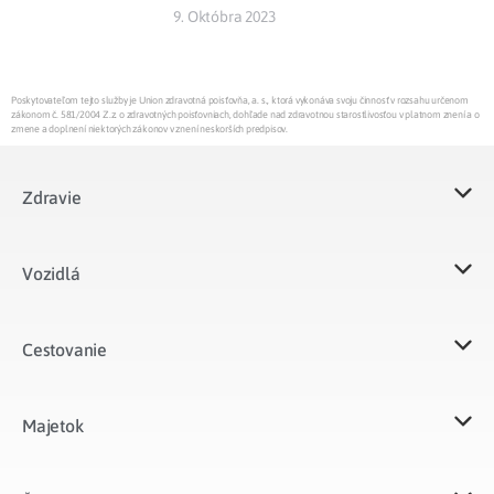
9. Októbra 2023
Poskytovateľom tejto služby je Union zdravotná poisťovňa, a. s., ktorá vykonáva svoju činnosť v rozsahu určenom
zákonom č. 581/2004 Z.z. o zdravotných poisťovniach, dohľade nad zdravotnou starostlivosťou v platnom znení a o
zmene a doplnení niektorých zákonov v znení neskorších predpisov.
Zdravie
Vozidlá​
Cestovanie
Majetok​