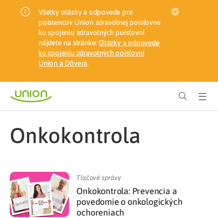
Všetky otázky a odpovede pre
poistencov Union zdravotnej poisťovne
ku spojeniu zdravotných poisťovní
nájdete na stránke:
Otázky a odpovede
ku spojeniu zdravotných poisťovní
Union a Dôvera
.
onkokontrola
Tlačové správy
Onkokontrola: Prevencia a
povedomie o onkologických
ochoreniach