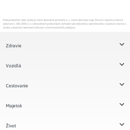
Poskytovateľom tejto služby je Union zdravotná poisťovňa, a. s., ktorá vykonáva svoju činnosť v rozsahu určenom
zákonom č. 581/2004 Z.z. o zdravotných poisťovniach, dohľade nad zdravotnou starostlivosťou v platnom znení a o
zmene a doplnení niektorých zákonov v znení neskorších predpisov.
Zdravie
Vozidlá​
Cestovanie
Majetok​
Život​