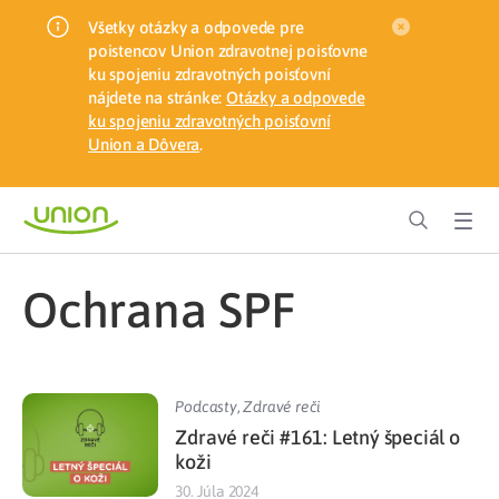
Všetky otázky a odpovede pre
poistencov Union zdravotnej poisťovne
ku spojeniu zdravotných poisťovní
nájdete na stránke:
Otázky a odpovede
ku spojeniu zdravotných poisťovní
Union a Dôvera
.
ochrana SPF
Podcasty
,
Zdravé reči
Zdravé reči #161: Letný špeciál o
koži
30. Júla 2024