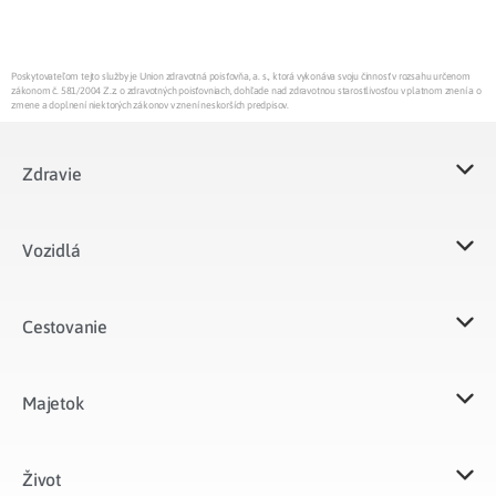
Poskytovateľom tejto služby je Union zdravotná poisťovňa, a. s., ktorá vykonáva svoju činnosť v rozsahu určenom
zákonom č. 581/2004 Z.z. o zdravotných poisťovniach, dohľade nad zdravotnou starostlivosťou v platnom znení a o
zmene a doplnení niektorých zákonov v znení neskorších predpisov.
Zdravie
Vozidlá​
Cestovanie
Majetok​
Život​