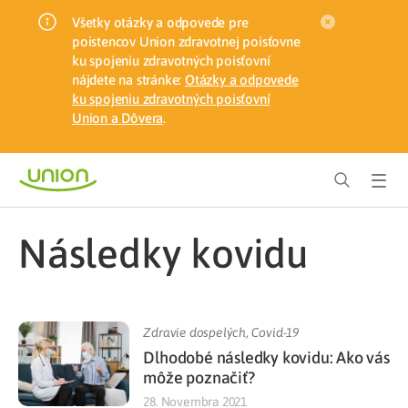
Všetky otázky a odpovede pre
poistencov Union zdravotnej poisťovne
ku spojeniu zdravotných poisťovní
nájdete na stránke:
Otázky a odpovede
ku spojeniu zdravotných poisťovní
Union a Dôvera
.
následky kovidu
Zdravie dospelých
,
Covid-19
Dlhodobé následky kovidu: Ako vás
môže poznačiť?
28. Novembra 2021