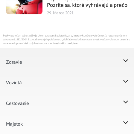
Pozrite sa, ktoré vyhrávajú a prečo
29. Marca 2021
Poskytovateľom tejto služby je Union zdravotná poisťovňa, a. s., ktorá vykonáva svoju činnosť v rozsahu určenom
zákonom č. 581/2004 Z.z. o zdravotných poisťovniach, dohľade nad zdravotnou starostlivosťou v platnom znení a o
zmene a doplnení niektorých zákonov v znení neskorších predpisov.
Zdravie
Vozidlá​
Cestovanie
Majetok​