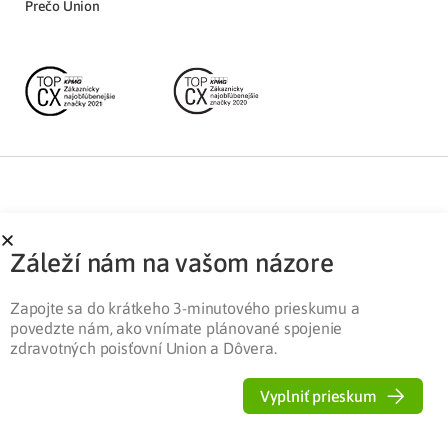
Prečo Union
Partnerská zóna
Ochrana osobných údajov
Záleží nám na vašom názore
Pre médiá
Cookies
Legislatíva
Zapojte sa do krátkeho 3-minutového prieskumu a
povedzte nám, ako vnímate plánované spojenie
zdravotných poisťovní Union a Dôvera.
Vyplniť prieskum