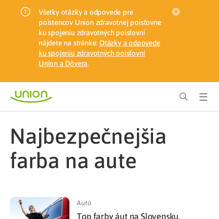
Všetky otázky a odpovede pre
poistencov Union zdravotnej poisťovne
ku spojeniu zdravotných poisťovní
nájdete na stránke:
Otázky a odpovede
ku spojeniu zdravotných poisťovní
Union a Dôvera
.
najbezpečnejšia
farba na aute
Auto
Top farby áut na Slovensku.