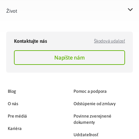
Život​
Kontaktujte nás
Škodová udalosť
Napíšte nám
Blog
Pomoc a podpora
O nás
Odstúpenie od zmluvy
Pre médiá
Povinne zverejnené
dokumenty
Kariéra
Udržateľnosť