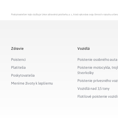
Poskytovateľom tejto služby je Union zdravotná poisťovňa, a. s., ktorá vykonáva svoju činnosť v rozsahu urč
Zdravie
Vozidlá
Poistenci
Poistenie osobného auta
Platitelia
Poistenie motocykla, troj
štvorkolky
Poskytovatelia
Poistenie prívesného voz
Meníme životy k lepšiemu
Vozidlá nad 3,5 tony
Flotilové poistenie vozidi