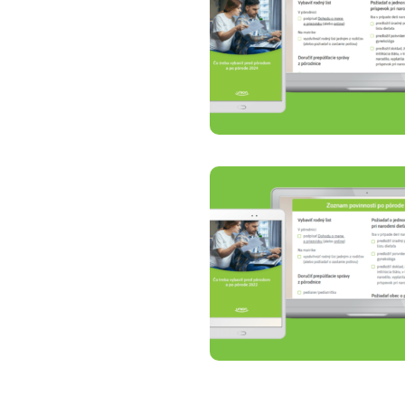
Zdravotné po
Prečo Union