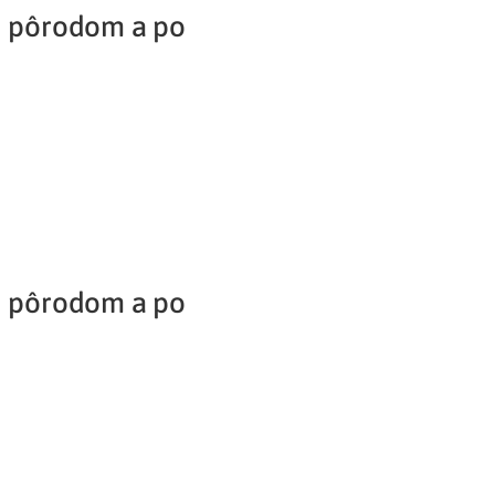
ed pôrodom a po
Potvrdenie o neevidovaní
pohľadávky
ed pôrodom a po