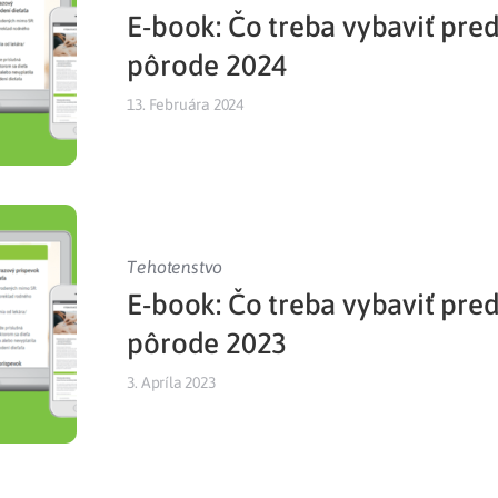
E-book: Čo treba vybaviť pr
Liečba v zahraničí
istenie pre cudzincov
pôrode 2024
13. Februára 2024
Tehotenstvo
E-book: Čo treba vybaviť pr
pôrode 2023
3. Apríla 2023