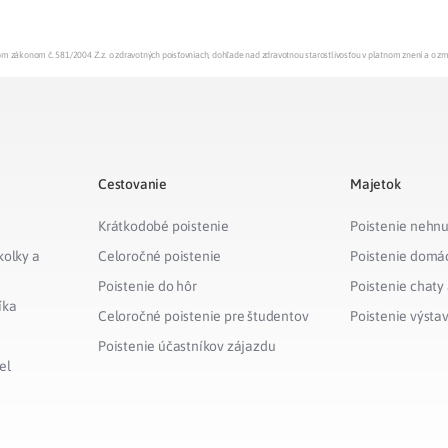
enom zákonom č. 581/2004 Z.z. o zdravotných poisťovniach, dohľade nad zdravotnou starostlivosťou v platnom znení a o z
Cestovanie
Majetok
Krátkodobé poistenie
Poistenie nehnu
kolky a
Celoročné poistenie
Poistenie domá
Poistenie do hôr
Poistenie chaty
íka
Celoročné poistenie pre študentov
Poistenie výsta
Poistenie účastníkov zájazdu
el