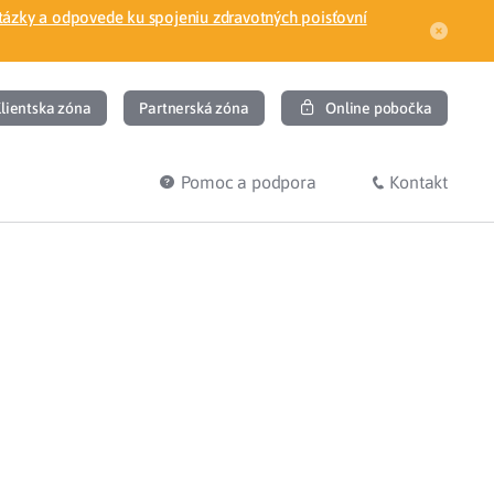
tázky a odpovede ku spojeniu zdravotných poisťovní
lientska zóna
Partnerská zóna
Online pobočka
Pomoc a podpora
Kontakt
DIŤ
HĽADÁM
ec
Overenie poistného vzťahu
Prihláška do zdravotnej poisťovne
osť
Zoznam dlžníkov
uvného lekára
Žiadosti a tlačivá