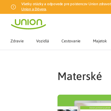
Všetky otázky a odpovede pre poistencov Union zdravotn
Union a Dôvera
.
Zdravie
Vozidlá
Cestovanie
Majetok
Benefity
materské
Zmena zdrav
Union mobiln
Poistenie n