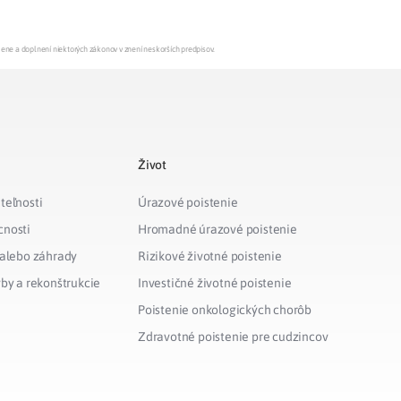
mene a doplnení niektorých zákonov v znení neskorších predpisov.
Život
teľnosti
Úrazové poistenie
cnosti
Hromadné úrazové poistenie
 alebo záhrady
Rizikové životné poistenie
vby a rekonštrukcie
Investičné životné poistenie
Poistenie onkologických chorôb
Zdravotné poistenie pre cudzincov