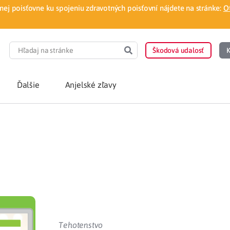
ej poisťovne ku spojeniu zdravotných poisťovní nájdete na stránke:
O
Škodová udalosť
K
Ďalšie
Anjelské zľavy
POTREBUJEM PORA
Som nový poisten
otnej poisťovne
Vyhľadať lekára
á aplikácia
Kúpeľná starostliv
ovorodenca v pohodlí domova
Ošetrenie u nezml
Tehotenstvo