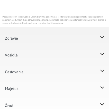
Poskytovateľom tejto služby je Union zdravotná poisťovňa, a. s., ktorá vykonáva svoju činnosť v rozsahu určenom
zákonom č. 581/2004 Z.z. o zdravotných poisťovniach, dohľade nad zdravotnou starostlivosťou v platnom znení a o
zmene a doplnení niektorých zákonov v znení neskorších predpisov.
Zdravie
Vozidlá​
Cestovanie
Majetok​
Život​