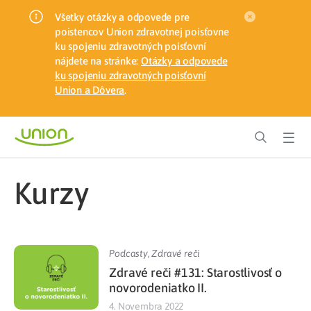
Všetky otázky a odpovede pre
poistencov Union zdravotnej poisťovne
ku spojeniu zdravotných poisťovní
nájdete na stránke:
Otázky a odpovede
ku spojeniu zdravotných poisťovní
Union a Dôvera
.
kurzy
Podcasty
,
Zdravé reči
Zdravé reči #131: Starostlivosť o
novorodeniatko II.
4. Novembra 2022