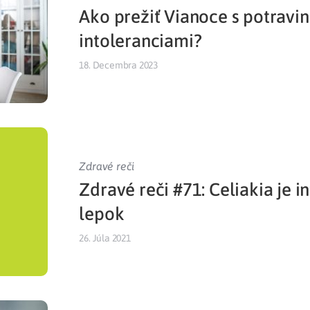
Ako prežiť Vianoce s potravi
Liečba v zahraničí
istenie pre cudzincov
intoleranciami?
18. Decembra 2023
Zdravé reči
Zdravé reči #71: Celiakia je i
lepok
26. Júla 2021