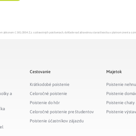
enom zákonom č. 581/2004 Z.z. o zdravotných poisťovniach, dohľade nad zdravotnou starostlivosťou v platnom znení a o z
Cestovanie
Majetok
Krátkodobé poistenie
Poistenie nehnu
kolky a
Celoročné poistenie
Poistenie domá
Poistenie do hôr
Poistenie chaty
íka
Celoročné poistenie pre študentov
Poistenie výsta
Poistenie účastníkov zájazdu
el