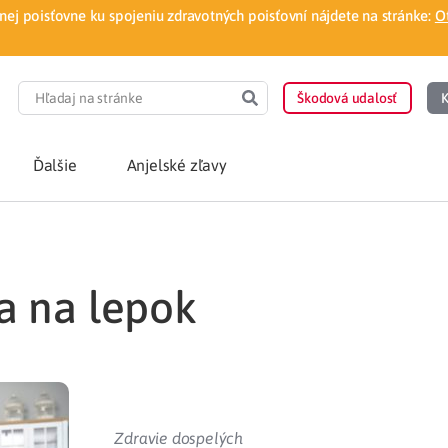
ej poisťovne ku spojeniu zdravotných poisťovní nájdete na stránke:
O
Škodová udalosť
K
Ďalšie
Anjelské zľavy
POTREBUJEM PORA
ia na lepok
Som nový poisten
otnej poisťovne
Vyhľadať lekára
á aplikácia
Kúpeľná starostliv
ovorodenca v pohodlí domova
Ošetrenie u nezml
Zdravie dospelých