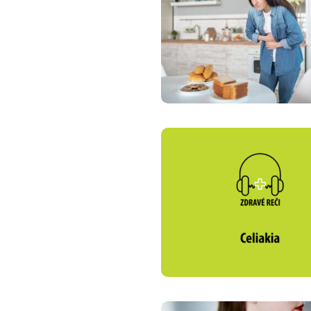
Zdravotné po
Prečo Union