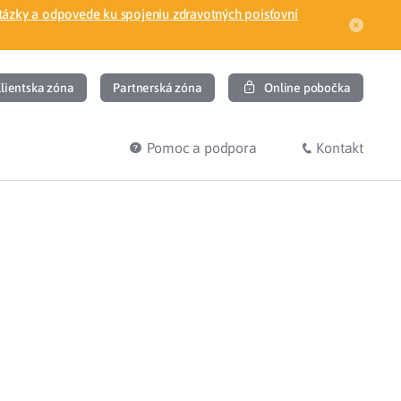
tázky a odpovede ku spojeniu zdravotných poisťovní
lientska zóna
Partnerská zóna
Online pobočka
Pomoc a podpora
Kontakt
DIŤ
HĽADÁM
ec
Overenie poistného vzťahu
Prihláška do zdravotnej poisťovne
osť
Zoznam dlžníkov
uvného lekára
Žiadosti a tlačivá