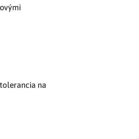
novými
Potvrdenie o neevidovaní
pohľadávky
ntolerancia na