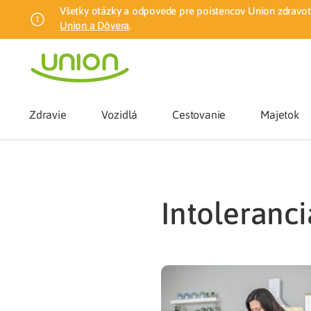
Všetky otázky a odpovede pre poistencov Union zdravotn
Union a Dôvera
.
Zdravie
Vozidlá
Cestovanie
Majetok
Benefity
intoleranc
Zmena zdrav
Union mobiln
Poistenie n