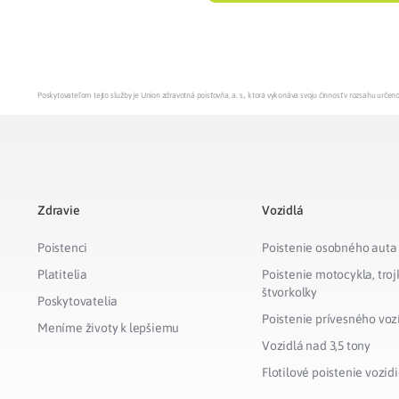
Poskytovateľom tejto služby je Union zdravotná poisťovňa, a. s., ktorá vykonáva svoju činnosť v rozsahu urč
Zdravie
Vozidlá
Poistenci
Poistenie osobného auta
Platitelia
Poistenie motocykla, troj
štvorkolky
Poskytovatelia
Poistenie prívesného voz
Meníme životy k lepšiemu
Vozidlá nad 3,5 tony
Flotilové poistenie vozidi