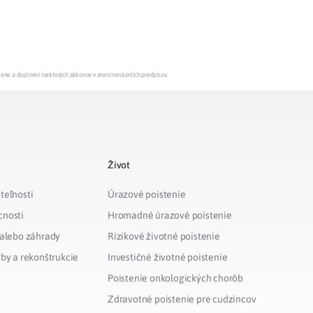
mene a doplnení niektorých zákonov v znení neskorších predpisov.
Život
teľnosti
Úrazové poistenie
cnosti
Hromadné úrazové poistenie
 alebo záhrady
Rizikové životné poistenie
vby a rekonštrukcie
Investičné životné poistenie
Poistenie onkologických chorôb
Zdravotné poistenie pre cudzincov