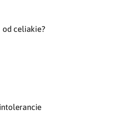
i od celiakie?
intolerancie