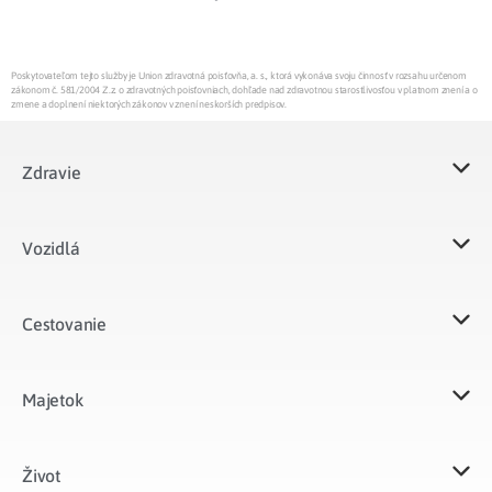
Poskytovateľom tejto služby je Union zdravotná poisťovňa, a. s., ktorá vykonáva svoju činnosť v rozsahu určenom
zákonom č. 581/2004 Z.z. o zdravotných poisťovniach, dohľade nad zdravotnou starostlivosťou v platnom znení a o
zmene a doplnení niektorých zákonov v znení neskorších predpisov.
Zdravie
Vozidlá​
Cestovanie
Majetok​
Život​