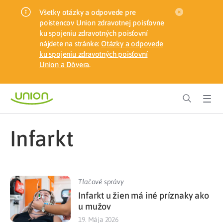
Všetky otázky a odpovede pre
poistencov Union zdravotnej poisťovne
ku spojeniu zdravotných poisťovní
nájdete na stránke:
Otázky a odpovede
ku spojeniu zdravotných poisťovní
Union a Dôvera
.
infarkt
Tlačové správy
Infarkt u žien má iné príznaky ako
u mužov
19. Mája 2026