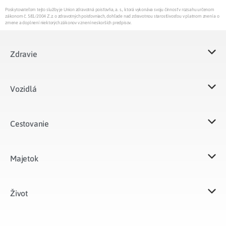
Poskytovateľom tejto služby je Union zdravotná poisťovňa, a. s., ktorá vykonáva svoju činnosť v rozsahu určenom
zákonom č. 581/2004 Z.z. o zdravotných poisťovniach, dohľade nad zdravotnou starostlivosťou v platnom znení a o
zmene a doplnení niektorých zákonov v znení neskorších predpisov.
Zdravie
Vozidlá​
Cestovanie
Majetok​
Život​