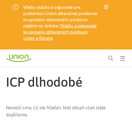
Všetky otázky a odpovede pre
poistencov Union zdravotnej poisťovne
ku spojeniu zdravotných poisťovní
nájdete na stránke:
Otázky a odpovede
ku spojeniu zdravotných poisťovní
Union a Dôvera
.
ICP dlhodobé
Nenašli sme, čo ste hľadali. Náš obsah však stále
dopĺňame.