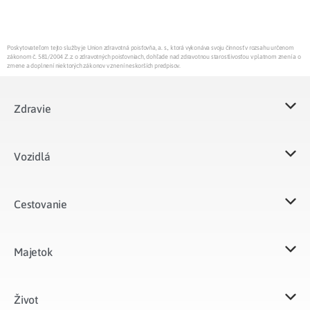
Poskytovateľom tejto služby je Union zdravotná poisťovňa, a. s., ktorá vykonáva svoju činnosť v rozsahu určenom
zákonom č. 581/2004 Z.z. o zdravotných poisťovniach, dohľade nad zdravotnou starostlivosťou v platnom znení a o
zmene a doplnení niektorých zákonov v znení neskorších predpisov.
Zdravie
Vozidlá​
Cestovanie
Majetok​
Život​