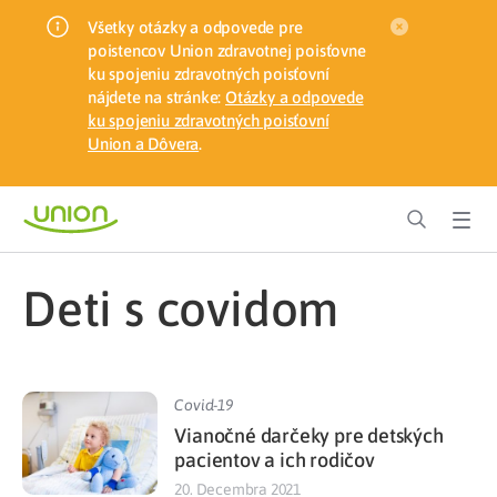
Všetky otázky a odpovede pre
poistencov Union zdravotnej poisťovne
ku spojeniu zdravotných poisťovní
nájdete na stránke:
Otázky a odpovede
ku spojeniu zdravotných poisťovní
Union a Dôvera
.
deti s covidom
Covid-19
Vianočné darčeky pre detských
pacientov a ich rodičov
20. Decembra 2021