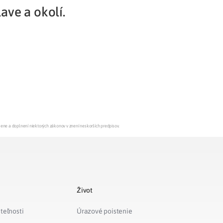
lave a okolí.
Potvrdenie o neevidovaní
pohľadávky
mene a doplnení niektorých zákonov v znení neskorších predpisov.
Život
teľnosti
Úrazové poistenie