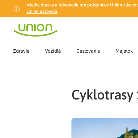
Všetky otázky a odpovede pre poistencov Union zdravotn
Union a Dôvera
.
Zdravie
Vozidlá
Cestovanie
Majetok
Benefity
cyklotras
Zmena zdrav
Union mobiln
Poistenie n