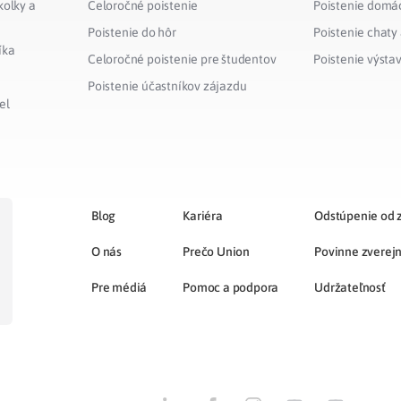
kolky a
Celoročné poistenie
Poistenie domá
Poistenie do hôr
Poistenie chaty
íka
Celoročné poistenie pre študentov
Poistenie výsta
Poistenie účastníkov zájazdu
el
Blog
Kariéra
Odstúpenie od 
O nás
Prečo Union
Povinne zverej
Pre médiá
Pomoc a podpora
Udržateľnosť