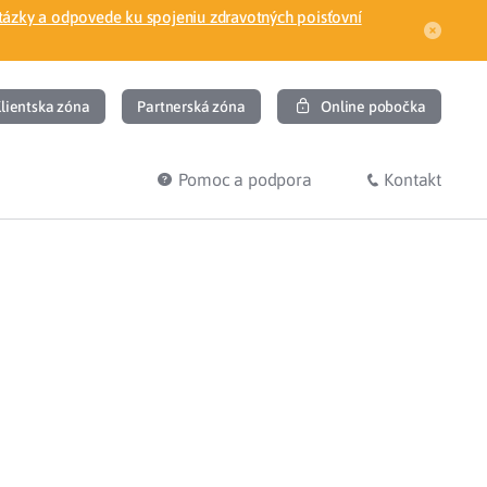
tázky a odpovede ku spojeniu zdravotných poisťovní
lientska zóna
Partnerská zóna
Online pobočka
Pomoc a podpora
Kontakt
DIŤ
HĽADÁM
ec
Overenie poistného vzťahu
Prihláška do zdravotnej poisťovne
osť
Zoznam dlžníkov
uvného lekára
Žiadosti a tlačivá