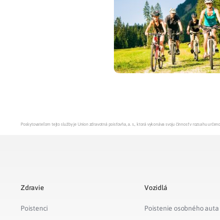
Zdravotné po
Prečo Union
Poskytovateľom tejto služby je Union zdravotná poisťovňa, a. s., ktorá vykonáva svoju činnosť v rozsahu urč
Zdravie
Vozidlá
Poistenci
Poistenie osobného auta