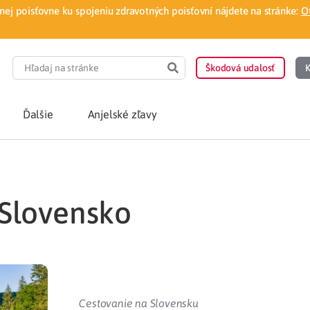
ej poisťovne ku spojeniu zdravotných poisťovní nájdete na stránke:
O
Škodová udalosť
K
Ďalšie
Anjelské zľavy
POTREBUJEM PORA
y Slovensko
Som nový poisten
otnej poisťovne
Vyhľadať lekára
á aplikácia
Kúpeľná starostliv
ovorodenca v pohodlí domova
Ošetrenie u nezml
Cestovanie na Slovensku