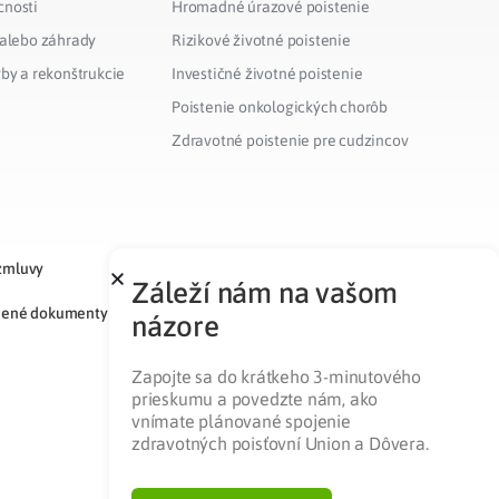
cnosti
Hromadné úrazové poistenie
 alebo záhrady
Rizikové životné poistenie
vby a rekonštrukcie
Investičné životné poistenie
Poistenie onkologických chorôb
Zdravotné poistenie pre cudzincov
zmluvy
Záleží nám na vašom
nené dokumenty
názore
Zapojte sa do krátkeho 3-minutového
prieskumu a povedzte nám, ako
vnímate plánované spojenie
zdravotných poisťovní Union a Dôvera.