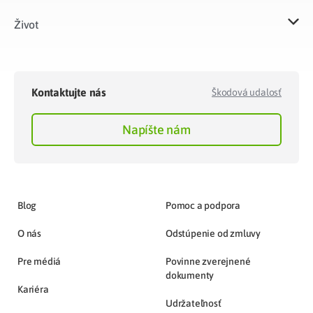
Život​
Kontaktujte nás
Škodová udalosť
Napíšte nám
Blog
Pomoc a podpora
O nás
Odstúpenie od zmluvy
Pre médiá
Povinne zverejnené
dokumenty
Kariéra
Udržateľnosť