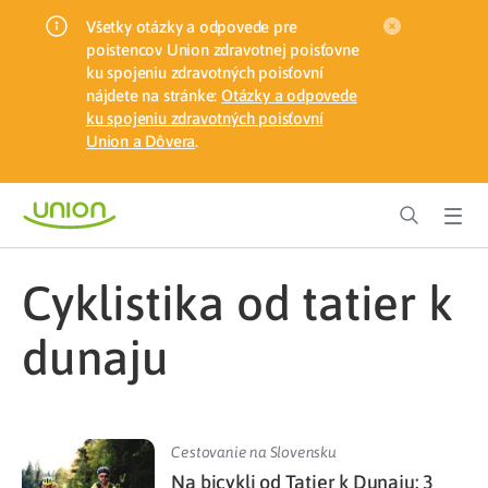
Všetky otázky a odpovede pre
poistencov Union zdravotnej poisťovne
ku spojeniu zdravotných poisťovní
nájdete na stránke:
Otázky a odpovede
ku spojeniu zdravotných poisťovní
Union a Dôvera
.
cyklistika od tatier k
dunaju
Cestovanie na Slovensku
Na bicykli od Tatier k Dunaju: 3