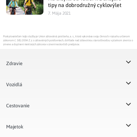
tipy na dobrodružný cyklovýlet
7. Mája 2021
Poskytovateľom tejto služby je Union zdravotná poisťovňa, a. s., ktorá vykonáva svoju činnosť v rozsahu určenom
zákonom č. 581/2004 Z.z. o zdravotných poisťovniach, dohľade nad zdravotnou starostlivosťou v platnom znení a o
zmene a doplnení niektorých zákonov v znení neskorších predpisov.
Zdravie
Vozidlá​
Cestovanie
Majetok​