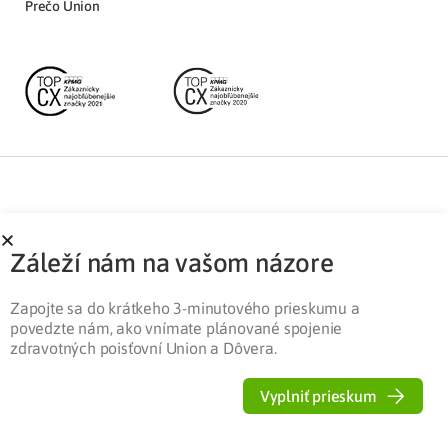
Prečo Union
Partnerská zóna
Ochrana osobných údajov
Záleží nám na vašom názore
Pre médiá
Cookies
Legislatíva
Zapojte sa do krátkeho 3-minutového prieskumu a
povedzte nám, ako vnímate plánované spojenie
zdravotných poisťovní Union a Dôvera.
Vyplniť prieskum