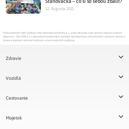
Stanovačka – čo si so sebou zbaliť?
12. Augusta 2021
Poskytovateľom tejto služby je Union zdravotná poisťovňa, a. s., ktorá vykonáva svoju činnosť v rozsahu určenom
zákonom č. 581/2004 Z.z. o zdravotných poisťovniach, dohľade nad zdravotnou starostlivosťou v platnom znení a o
zmene a doplnení niektorých zákonov v znení neskorších predpisov.
Zdravie
Vozidlá​
Cestovanie
Majetok​