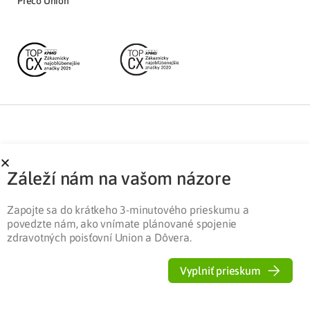
Prečo Union
Partnerská zóna
Ochrana osobných údajov
Záleží nám na vašom názore
Pre médiá
Cookies
Legislatíva
Zapojte sa do krátkeho 3-minutového prieskumu a
povedzte nám, ako vnímate plánované spojenie
zdravotných poisťovní Union a Dôvera.
Vyplniť prieskum