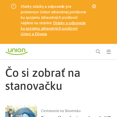
Všetky otázky a odpovede pre
poistencov Union zdravotnej poisťovne
ku spojeniu zdravotných poisťovní
nájdete na stránke:
Otázky a odpovede
ku spojeniu zdravotných poisťovní
Union a Dôvera
.
čo si zobrať na
stanovačku
Cestovanie na Slovensku