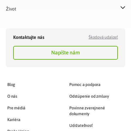
Život​
Kontaktujte nás
Škodová udalosť
Napíšte nám
Blog
Pomoc a podpora
O nás
Odstúpenie od zmluvy
Pre médiá
Povinne zverejnené
dokumenty
Kariéra
Udržateľnosť