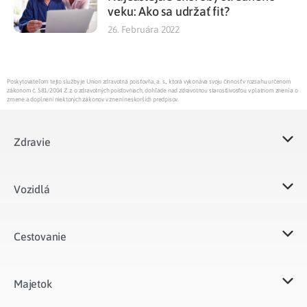
veku: Ako sa udržať fit?
26. Februára 2022
Poskytovateľom tejto služby je Union zdravotná poisťovňa, a. s., ktorá vykonáva svoju činnosť v rozsahu určenom
zákonom č. 581/2004 Z.z. o zdravotných poisťovniach, dohľade nad zdravotnou starostlivosťou v platnom znení a o
zmene a doplnení niektorých zákonov v znení neskorších predpisov.
Zdravie
Vozidlá​
Cestovanie
Majetok​