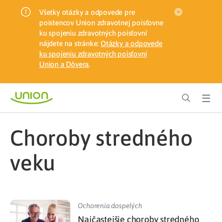
Všetky otázky a odpovede pre
poistencov Union zdravotnej poisťovne
ku spojeniu zdravotných poisťovní
nájdete na stránke:
Otázky a odpovede
ku spojeniu zdravotných poisťovní
Union a Dôvera
.
choroby stredného
veku
Ochorenia dospelých
Najčastejšie choroby stredného