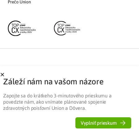
Prečo Union
Partnerská zóna
Ochrana osobných údajov
Záleží nám na vašom názore
Pre médiá
Cookies
Legislatíva
Zapojte sa do krátkeho 3-minutového prieskumu a
povedzte nám, ako vnímate plánované spojenie
zdravotných poisťovní Union a Dôvera.
Vyplniť prieskum