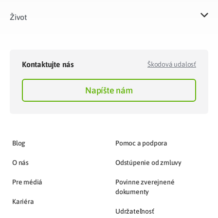
Život​
Kontaktujte nás
Škodová udalosť
Napíšte nám
Blog
Pomoc a podpora
O nás
Odstúpenie od zmluvy
Pre médiá
Povinne zverejnené
dokumenty
Kariéra
Udržateľnosť