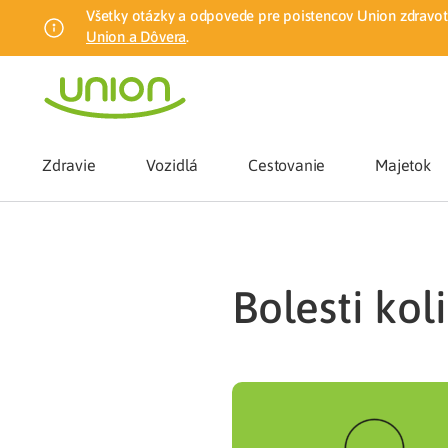
Všetky otázky a odpovede pre poistencov Union zdravotn
Union a Dôvera
.
Zdravie
Vozidlá
Cestovanie
Majetok
Benefity
bolesti kol
Zmena zdrav
Union mobiln
Poistenie n