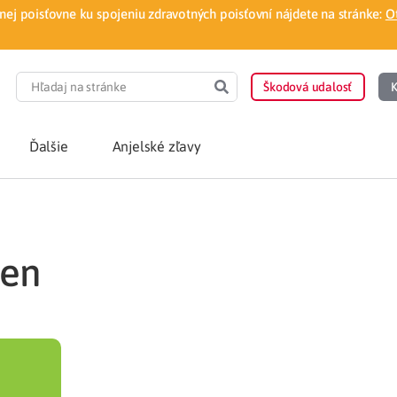
ej poisťovne ku spojeniu zdravotných poisťovní nájdete na stránke:
O
Škodová udalosť
K
Ďalšie
Anjelské zľavy
POTREBUJEM PORA
ien
Som nový poisten
otnej poisťovne
Vyhľadať lekára
á aplikácia
Kúpeľná starostliv
ovorodenca v pohodlí domova
Ošetrenie u nezml