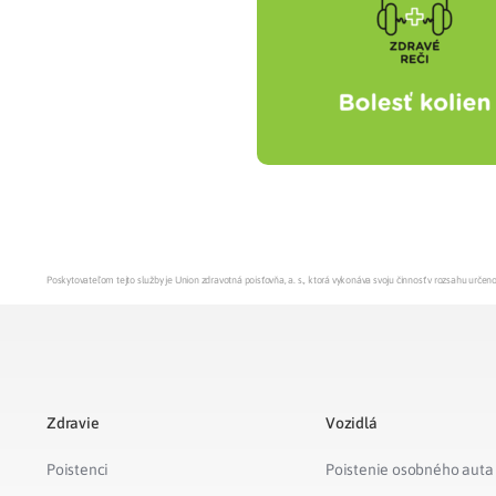
Zdravotné po
Prečo Union
Poskytovateľom tejto služby je Union zdravotná poisťovňa, a. s., ktorá vykonáva svoju činnosť v rozsahu urč
Zdravie
Vozidlá
Poistenci
Poistenie osobného auta