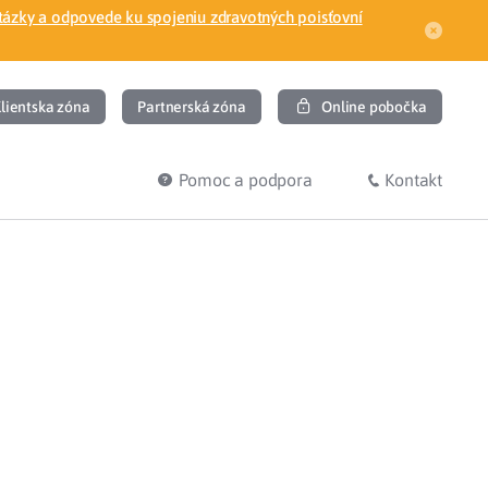
tázky a odpovede ku spojeniu zdravotných poisťovní
lientska zóna
Partnerská zóna
Online pobočka
Pomoc a podpora
Kontakt
DIŤ
HĽADÁM
ec
Overenie poistného vzťahu
Prihláška do zdravotnej poisťovne
osť
Zoznam dlžníkov
uvného lekára
Žiadosti a tlačivá