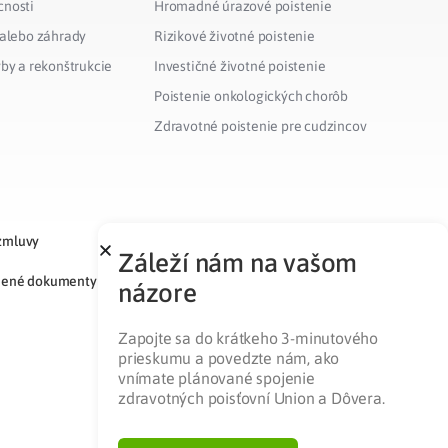
cnosti
Hromadné úrazové poistenie
 alebo záhrady
Rizikové životné poistenie
vby a rekonštrukcie
Investičné životné poistenie
Poistenie onkologických chorôb
Zdravotné poistenie pre cudzincov
zmluvy
Záleží nám na vašom
nené dokumenty
názore
Zapojte sa do krátkeho 3-minutového
prieskumu a povedzte nám, ako
vnímate plánované spojenie
zdravotných poisťovní Union a Dôvera.