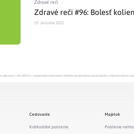
Zdravé reči
Zdravé reči #96: Bolesť kolie
Liečba v zahraničí
istenie pre cudzincov
19. Januára 2022
enom zákonom č. 581/2004 Z.z. o zdravotných poisťovniach, dohľade nad zdravotnou starostlivosťou v platnom znení a o z
Cestovanie
Majetok
Krátkodobé poistenie
Poistenie nehnu