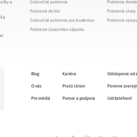
kolky a
Celoročné poistenie
Poistenie domá
Poistenie do hôr
Poistenie chaty
íka
Celoročné poistenie pre študentov
Poistenie výsta
Poistenie účastníkov zájazdu
el
Blog
Kariéra
Odstúpenie od 
O nás
Prečo Union
Povinne zverej
Pre médiá
Pomoc a podpora
Udržateľnosť