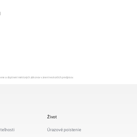
n
Potvrdenie o neevidovaní
pohľadávky
mene a doplnení niektorých zákonov v znení neskorších predpisov.
Život
teľnosti
Úrazové poistenie