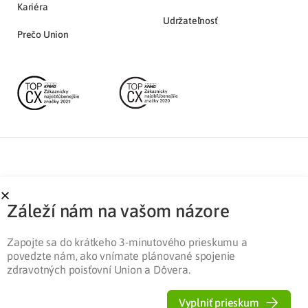
Kariéra
Udržateľnosť
Prečo Union
Partnerská zóna
Ochrana osobných údajov
Záleží nám na vašom názore
Pre médiá
Cookies
Legislatíva
Zapojte sa do krátkeho 3-minutového prieskumu a
povedzte nám, ako vnímate plánované spojenie
zdravotných poisťovní Union a Dôvera.
Vyplniť prieskum