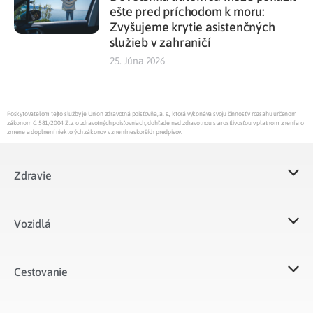
ešte pred príchodom k moru:
Zvyšujeme krytie asistenčných
služieb v zahraničí
25. Júna 2026
Poskytovateľom tejto služby je Union zdravotná poisťovňa, a. s., ktorá vykonáva svoju činnosť v rozsahu určenom
zákonom č. 581/2004 Z.z. o zdravotných poisťovniach, dohľade nad zdravotnou starostlivosťou v platnom znení a o
zmene a doplnení niektorých zákonov v znení neskorších predpisov.
Zdravie
Vozidlá​
Cestovanie