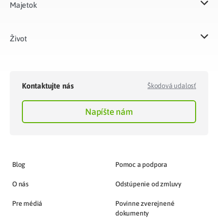
Majetok​
Život​
Kontaktujte nás
Škodová udalosť
Napíšte nám
Blog
Pomoc a podpora
O nás
Odstúpenie od zmluvy
Pre médiá
Povinne zverejnené
dokumenty