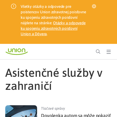
Všetky otázky a odpovede pre
poistencov Union zdravotnej poisťovne
ku spojeniu zdravotných poisťovní
nájdete na stránke:
Otázky a odpovede
ku spojeniu zdravotných poisťovní
Union a Dôvera
.
asistenčné služby v
zahraničí
Tlačové správy
Dovolenka autom sa môže pokaziť