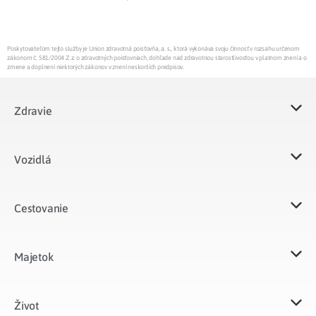
Poskytovateľom tejto služby je Union zdravotná poisťovňa, a. s., ktorá vykonáva svoju činnosť v rozsahu určenom
zákonom č. 581/2004 Z.z. o zdravotných poisťovniach, dohľade nad zdravotnou starostlivosťou v platnom znení a o
zmene a doplnení niektorých zákonov v znení neskorších predpisov.
Zdravie
Vozidlá​
Cestovanie
Majetok​
Život​