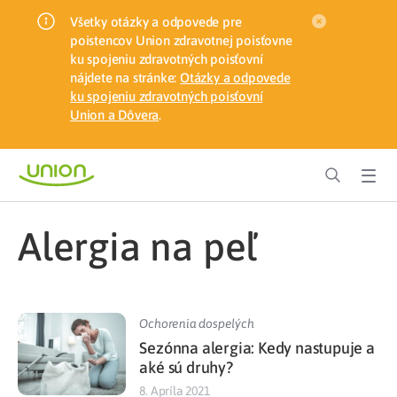
Všetky otázky a odpovede pre
poistencov Union zdravotnej poisťovne
ku spojeniu zdravotných poisťovní
nájdete na stránke:
Otázky a odpovede
ku spojeniu zdravotných poisťovní
Union a Dôvera
.
alergia na peľ
Ochorenia dospelých
Sezónna alergia: Kedy nastupuje a
aké sú druhy?
8. Apríla 2021