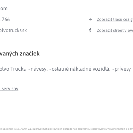
.com
Liečba v zahraničí
istenie pre cudzincov
4 766
Zobraziť trasu cez 
olvotrucks.sk
Zobraziť street view
vaných značiek
olvo Trucks, ~návesy, ~ostatné nákladné vozidlá, ~prívesy
servisov
enom zákonom č. 581/2004 Z.z. o zdravotných poisťovniach, dohľade nad zdravotnou starostlivosťou v platnom znení a o z