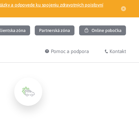
tázky a odpovede ku spojeniu zdravotných poisťovní
lientska zóna
Partnerská zóna
Online pobočka
Pomoc a podpora
Kontakt
DIŤ
HĽADÁM
ec
Overenie poistného vzťahu
Prihláška do zdravotnej poisťovne
osť
Zoznam dlžníkov
uvného lekára
Žiadosti a tlačivá