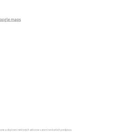
Potvrdenie o neevidovaní
pohľadávky
google maps
mene a doplnení niektorých zákonov v znení neskorších predpisov.