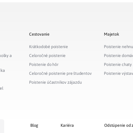
Cestovanie
Majetok
Krátkodobé poistenie
Poistenie nehnu
kolky a
Celoročné poistenie
Poistenie domá
Poistenie do hôr
Poistenie chaty
íka
Celoročné poistenie pre študentov
Poistenie výsta
Poistenie účastníkov zájazdu
el
Blog
Kariéra
Odstúpenie od 