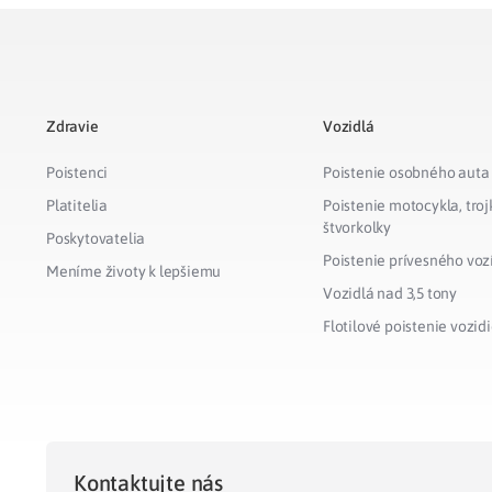
Zdravie
Vozidlá
Poistenci
Poistenie osobného auta
Platitelia
Poistenie motocykla, troj
štvorkolky
Poskytovatelia
Poistenie prívesného voz
Meníme životy k lepšiemu
Vozidlá nad 3,5 tony
Flotilové poistenie vozidi
Kontaktujte nás