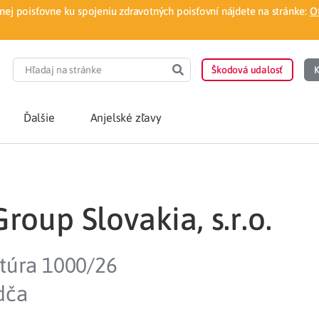
ej poisťovne ku spojeniu zdravotných poisťovní nájdete na stránke:
O
Škodová udalosť
K
Ďalšie
Anjelské zľavy
POTREBUJEM PORA
roup Slovakia, s.r.o.
Som nový poisten
otnej poisťovne
Vyhľadať lekára
Štúra 1000/26
á aplikácia
Kúpeľná starostliv
dča
ovorodenca v pohodlí domova
Ošetrenie u nezml