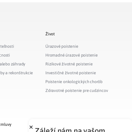
Život
teľnosti
Úrazové poistenie
cnosti
Hromadné úrazové poistenie
 alebo záhrady
Rizikové životné poistenie
vby a rekonštrukcie
Investičné životné poistenie
Poistenie onkologických chorôb
Zdravotné poistenie pre cudzincov
zmluvy
Záleží nám na vašom