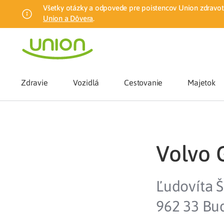
Všetky otázky a odpovede pre poistencov Union zdravotn
Union a Dôvera
.
Zdravie
Vozidlá
Cestovanie
Majetok
Benefity
Volvo G
Zmena zdrav
Ľudovíta 
Union mobiln
962 33 Bu
Poistenie n