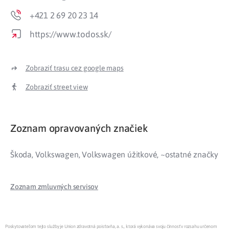
+421 2 69 20 23 14
https://www.todos.sk/
Zobraziť trasu cez google maps
Zobraziť street view
Zoznam opravovaných značiek
Škoda, Volkswagen, Volkswagen úžitkové, ~ostatné značky
Zoznam zmluvných servisov
Poskytovateľom tejto služby je Union zdravotná poisťovňa, a. s., ktorá vykonáva svoju činnosť v rozsahu určenom