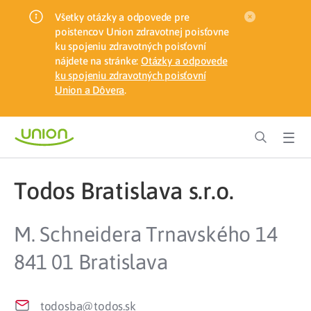
Všetky otázky a odpovede pre
poistencov Union zdravotnej poisťovne
ku spojeniu zdravotných poisťovní
nájdete na stránke:
Otázky a odpovede
ku spojeniu zdravotných poisťovní
Union a Dôvera
.
Todos Bratislava s.r.o.
M. Schneidera Trnavského 14
841 01 Bratislava
todosba@todos.sk