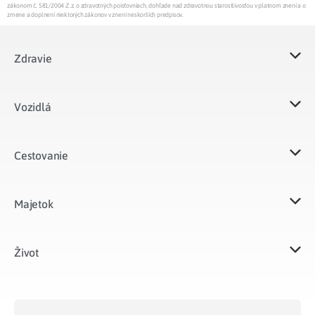
zákonom č. 581/2004 Z.z. o zdravotných poisťovniach, dohľade nad zdravotnou starostlivosťou v platnom znení a o
zmene a doplnení niektorých zákonov v znení neskorších predpisov.
Zdravie
Vozidlá​
Cestovanie
Majetok​
Život​