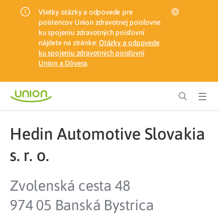
Všetky otázky a odpovede pre
poistencov Union zdravotnej poisťovne
ku spojeniu zdravotných poisťovní
nájdete na stránke:
Otázky a odpovede
ku spojeniu zdravotných poisťovní
Union a Dôvera
.
Hedin Automotive Slovakia
s. r. o.
Zvolenská cesta 48
974 05 Banská Bystrica