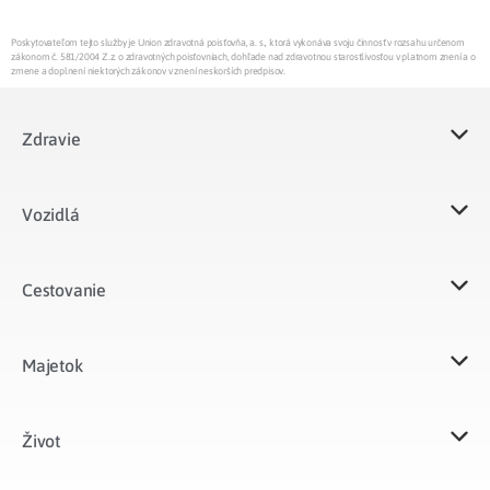
Poskytovateľom tejto služby je Union zdravotná poisťovňa, a. s., ktorá vykonáva svoju činnosť v rozsahu určenom
zákonom č. 581/2004 Z.z. o zdravotných poisťovniach, dohľade nad zdravotnou starostlivosťou v platnom znení a o
zmene a doplnení niektorých zákonov v znení neskorších predpisov.
Zdravie
Vozidlá​
Cestovanie
Majetok​
Život​