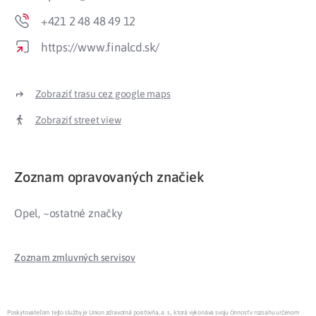
+421 2 48 48 49 12
https://www.finalcd.sk/
Zobraziť trasu cez google maps
Zobraziť street view
Zoznam opravovaných značiek
Opel, ~ostatné značky
Zoznam zmluvných servisov
Poskytovateľom tejto služby je Union zdravotná poisťovňa, a. s., ktorá vykonáva svoju činnosť v rozsahu určenom