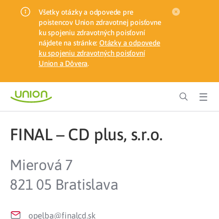
Všetky otázky a odpovede pre
poistencov Union zdravotnej poisťovne
ku spojeniu zdravotných poisťovní
nájdete na stránke:
Otázky a odpovede
ku spojeniu zdravotných poisťovní
Union a Dôvera
.
FINAL – CD plus, s.r.o.
Mierová 7
821 05 Bratislava
opelba@finalcd.sk