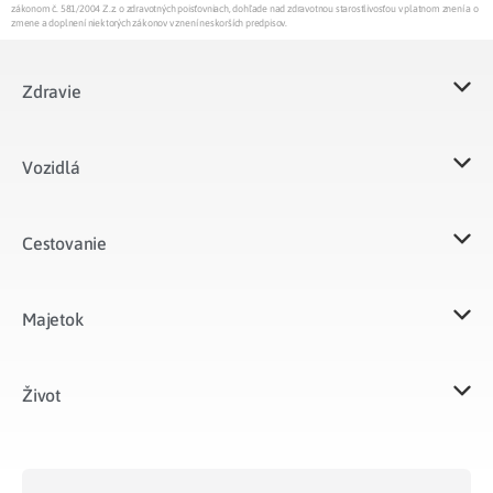
zákonom č. 581/2004 Z.z. o zdravotných poisťovniach, dohľade nad zdravotnou starostlivosťou v platnom znení a o
zmene a doplnení niektorých zákonov v znení neskorších predpisov.
Zdravie
Vozidlá​
Cestovanie
Majetok​
Život​