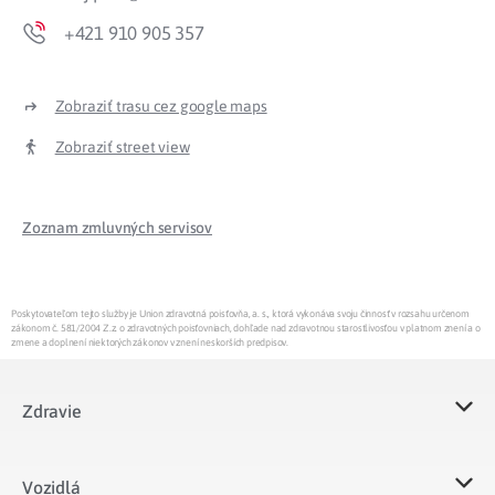
+421 910 905 357
Zobraziť trasu cez google maps
Zobraziť street view
Zoznam zmluvných servisov
Poskytovateľom tejto služby je Union zdravotná poisťovňa, a. s., ktorá vykonáva svoju činnosť v rozsahu určenom
zákonom č. 581/2004 Z.z. o zdravotných poisťovniach, dohľade nad zdravotnou starostlivosťou v platnom znení a o
zmene a doplnení niektorých zákonov v znení neskorších predpisov.
Zdravie
Vozidlá​