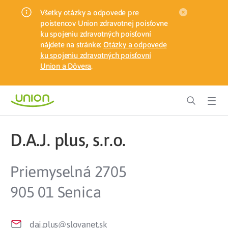
Všetky otázky a odpovede pre
poistencov Union zdravotnej poisťovne
ku spojeniu zdravotných poisťovní
nájdete na stránke:
Otázky a odpovede
ku spojeniu zdravotných poisťovní
Union a Dôvera
.
D.A.J. plus, s.r.o.
Priemyselná 2705
905 01 Senica
daj.plus@slovanet.sk