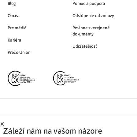
Blog
Pomoc a podpora
O nás
Odstúpenie od zmluvy
Pre médiá
Povinne zverejnené
dokumenty
Kariéra
Udržateľnosť
Prečo Union
Partnerská zóna
Ochrana osobných údajov
Záleží nám na vašom názore