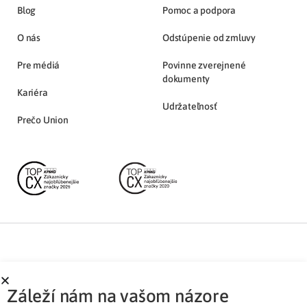
Blog
Pomoc a podpora
O nás
Odstúpenie od zmluvy
Pre médiá
Povinne zverejnené
dokumenty
Kariéra
Udržateľnosť
Prečo Union
Partnerská zóna
Ochrana osobných údajov
Záleží nám na vašom názore