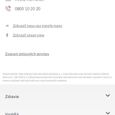
0800 10 20 20
Zobraziť trasu cez google maps
Zobraziť street view
Zoznam zmluvných servisov
Poskytovateľom tejto služby je Union zdravotná poisťovňa, a. s., ktorá vykonáva svoju činnosť v rozsahu určenom
zákonom č. 581/2004 Z.z. o zdravotných poisťovniach, dohľade nad zdravotnou starostlivosťou v platnom znení a o
zmene a doplnení niektorých zákonov v znení neskorších predpisov.
Zdravie
Vozidlá​