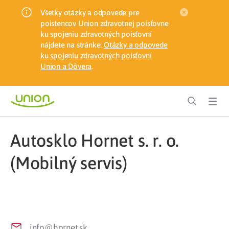
Všetky otázky a odpovede pre
poistencov Union zdravotnej poisťovne
ku spojeniu zdravotných poisťovní
nájdete na stránke:
Otázky a odpovede
ku spojeniu zdravotných poisťovní
Union a Dôvera
.
Autosklo Hornet s. r. o.
(Mobilný servis)
info@hornet.sk