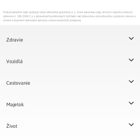
Poskytovateľom tejto služby je Union zdravotná poisťovňa, a. s., ktorá vykonáva svoju činnosť v rozsahu určenom
zákonom č. 581/2004 Z.z. o zdravotných poisťovniach, dohľade nad zdravotnou starostlivosťou v platnom znení a o
zmene a doplnení niektorých zákonov v znení neskorších predpisov.
Zdravie
Vozidlá​
Cestovanie
Majetok​
Život​