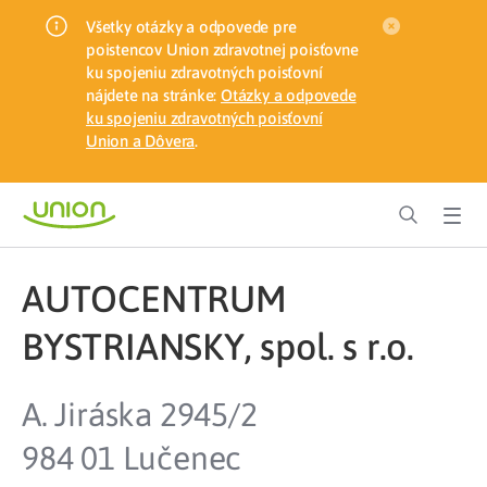
Všetky otázky a odpovede pre
poistencov Union zdravotnej poisťovne
ku spojeniu zdravotných poisťovní
nájdete na stránke:
Otázky a odpovede
ku spojeniu zdravotných poisťovní
Union a Dôvera
.
AUTOCENTRUM
BYSTRIANSKY, spol. s r.o.
A. Jiráska 2945/2
984 01 Lučenec