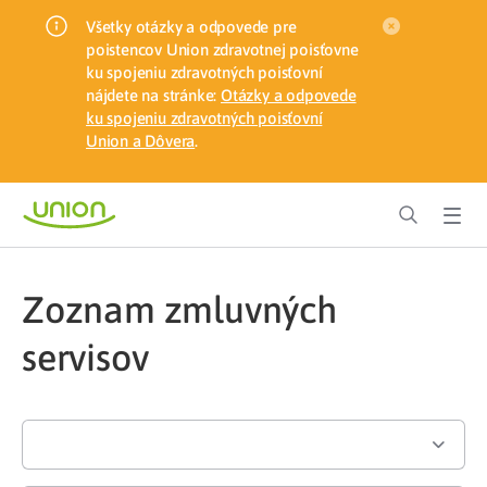
Všetky otázky a odpovede pre
poistencov Union zdravotnej poisťovne
ku spojeniu zdravotných poisťovní
nájdete na stránke:
Otázky a odpovede
ku spojeniu zdravotných poisťovní
Union a Dôvera
.
Zoznam zmluvných
servisov