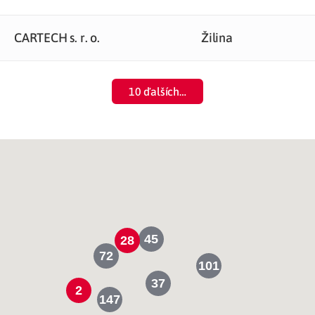
CARTECH s. r. o.
Žilina
10 ďalších…
45
28
72
101
37
2
147