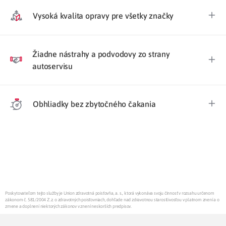
Vysoká kvalita opravy pre všetky značky
Žiadne nástrahy a podvodovy zo strany
autoservisu
Obhliadky bez zbytočného čakania
Poskytovateľom tejto služby je Union zdravotná poisťovňa, a. s., ktorá vykonáva svoju činnosť v rozsahu určenom
zákonom č. 581/2004 Z.z. o zdravotných poisťovniach, dohľade nad zdravotnou starostlivosťou v platnom znení a o
zmene a doplnení niektorých zákonov v znení neskorších predpisov.