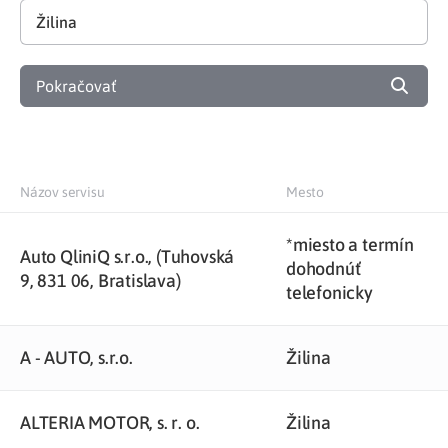
Pokračovať
Názov servisu
Mesto
*miesto a termín
Auto QliniQ s.r.o., (Tuhovská
dohodnúť
9, 831 06, Bratislava)
telefonicky
A - AUTO, s.r.o.
Žilina
ALTERIA MOTOR, s. r. o.
Žilina