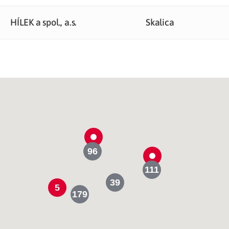
HÍLEK a spol., a.s.
Skalica
96
111
39
5
179