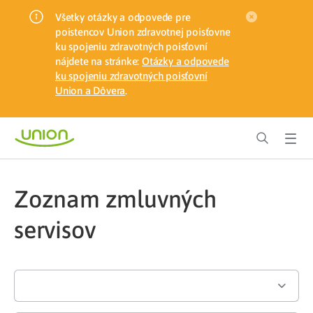
Všetky otázky a odpovede pre
poistencov Union zdravotnej poisťovne
ku spojeniu zdravotných poisťovní
nájdete na stránke:
Otázky a odpovede
ku spojeniu zdravotných poisťovní
Union a Dôvera
.
Zoznam zmluvných
servisov