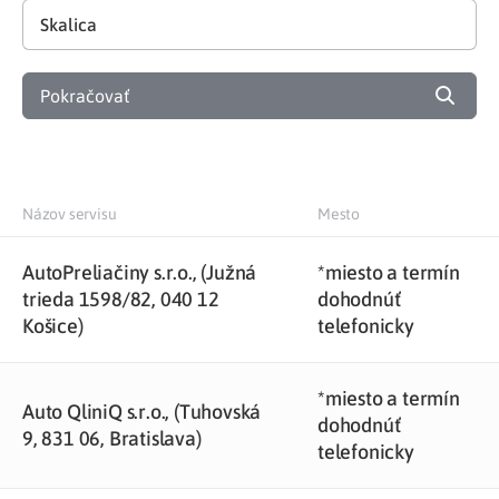
Pokračovať
Názov servisu
Mesto
AutoPreliačiny s.r.o., (Južná
*miesto a termín
trieda 1598/82, 040 12
dohodnúť
Košice)
telefonicky
*miesto a termín
Auto QliniQ s.r.o., (Tuhovská
dohodnúť
9, 831 06, Bratislava)
telefonicky