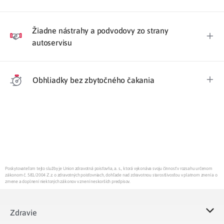
Žiadne nástrahy a podvodovy zo strany
autoservisu
Obhliadky bez zbytočného čakania
Poskytovateľom tejto služby je Union zdravotná poisťovňa, a. s., ktorá vykonáva svoju činnosť v rozsahu určenom
zákonom č. 581/2004 Z.z. o zdravotných poisťovniach, dohľade nad zdravotnou starostlivosťou v platnom znení a o
zmene a doplnení niektorých zákonov v znení neskorších predpisov.
Zdravie