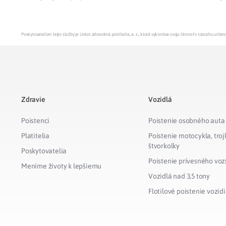
Poskytovateľom tejto služby je Union zdravotná poisťovňa, a. s., ktorá vykonáva svoju činnosť v rozsahu urč
Zdravie
Vozidlá
Poistenci
Poistenie osobného auta
Platitelia
Poistenie motocykla, troj
štvorkolky
Poskytovatelia
Poistenie prívesného voz
Meníme životy k lepšiemu
Vozidlá nad 3,5 tony
Flotilové poistenie vozidi