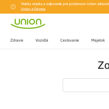
Všetky otázky a odpovede pre poistencov Union zdravotn
Union a Dôvera
.
Zdravie
Vozidlá
Cestovanie
Majetok
Benefity
Zo
Zmena zdrav
Union mobiln
Poistenie n