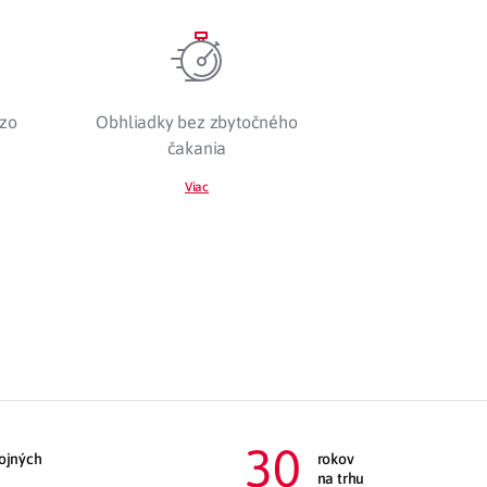
 zo
Obhliadky bez zbytočného
čakania
Viac
30
kojných
rokov
na trhu