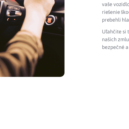
vaše
vozidlo
riešenie ško
prebehli hl
Uľahčite si 
našich zmlu
bezpečné a 