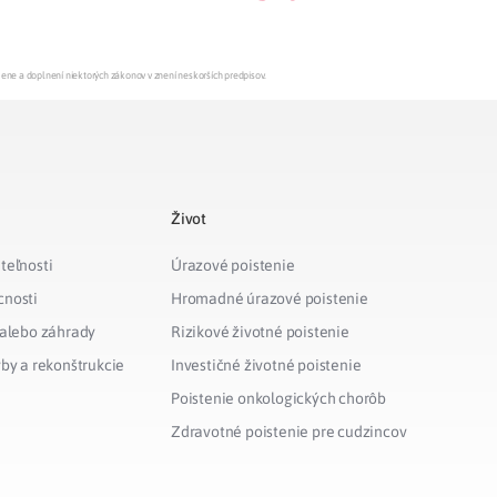
mene a doplnení niektorých zákonov v znení neskorších predpisov.
Život
teľnosti
Úrazové poistenie
cnosti
Hromadné úrazové poistenie
 alebo záhrady
Rizikové životné poistenie
vby a rekonštrukcie
Investičné životné poistenie
Poistenie onkologických chorôb
Zdravotné poistenie pre cudzincov