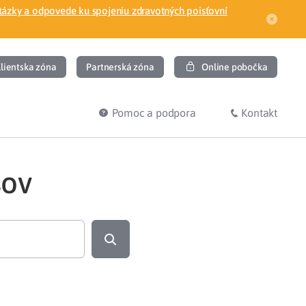
tázky a odpovede ku spojeniu zdravotných poisťovní
lientska zóna
Partnerská zóna
Online pobočka
Pomoc a podpora
Kontakt
sov
DIŤ
HĽADÁM
ec
Overenie poistného vzťahu
Prihláška do zdravotnej poisťovne
osť
Zoznam dlžníkov
uvného lekára
Žiadosti a tlačivá