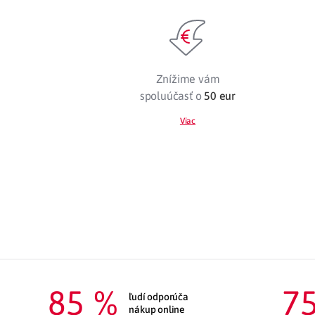
Znížime vám
spoluúčasť o
50 eur
Viac
85
 %
7
ľudí odporúča
nákup online