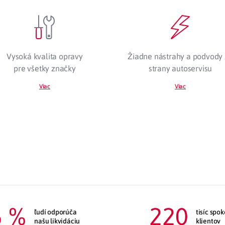
Vysoká kvalita opravy
Žiadne nástrahy a podvody
pre všetky značky
strany autoservisu
Viac
Viac
5
 %
220
ľudí odporúča
tisíc spo
našu likvidáciu
klientov