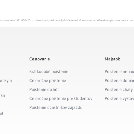
enom zákonom č. 581/2004 Z.z. o zdravotných poisťovniach, dohľade nad zdravotnou starostlivosťou v platnom znení a o z
Cestovanie
Majetok
Krátkodobé poistenie
Poistenie nehnu
kolky a
Celoročné poistenie
Poistenie domá
Poistenie do hôr
Poistenie chaty
íka
Celoročné poistenie pre študentov
Poistenie výsta
Poistenie účastníkov zájazdu
el