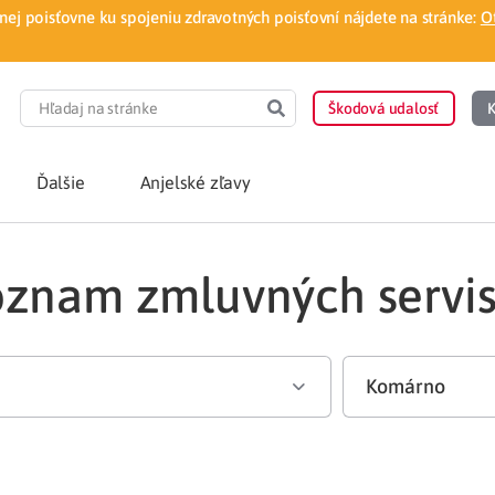
ej poisťovne ku spojeniu zdravotných poisťovní nájdete na stránke:
O
Škodová udalosť
K
Ďalšie
Anjelské zľavy
znam zmluvných servi
POTREBUJEM PORA
Som nový poisten
otnej poisťovne
Vyhľadať lekára
á aplikácia
Kúpeľná starostliv
ovorodenca v pohodlí domova
Ošetrenie u nezml