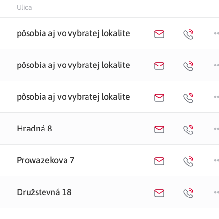
Ulica
Potvrdenie o neevidovaní
pohľadávky
pôsobia aj vo vybratej lokalite
•
pôsobia aj vo vybratej lokalite
•
pôsobia aj vo vybratej lokalite
•
Hradná 8
•
Prowazekova 7
•
Družstevná 18
•