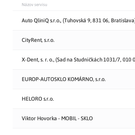
Názov servisu
Zdravotné po
Auto QliniQ s.r.o., (Tuhovská 9, 831 06, Bratislava
Prečo Union
CityRent, s.r.o.
X-Dent, s. r. o., (Sad na Studničkách 1031/7, 010 0
EUROP-AUTOSKLO KOMÁRNO, s.r.o.
HELORO s.r.o.
Viktor Hovorka - MOBIL - SKLO