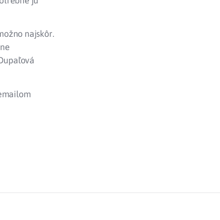
potrebné ju
možno najskôr.
vne
 Dupaľová
 emailom