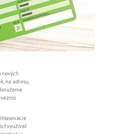
h nových
k, na adresu,
 doručenie
prevezmú
ihlasovacie
ôcť využívať