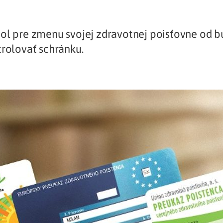
Liečba v zahraničí
istenie pre cudzincov
ol pre zmenu svojej zdravotnej poisťovne od b
trolovať schránku.