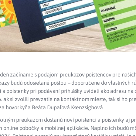
ždeň začíname s podajom preukazov poistencov pre našic
kazy budú odosielané poštou – doporučene do vlastných rú
i a poistenky pri podávaní prihlášky uvideli ako adresu na
. ak si zvolili prevzatie na kontaktnom mieste, tak si ho 
za hovorkyňa Beáta Dupaľová Ksenzsighová.
votným preukazom dostanú noví poistenci a poistenky aj pr
n online pobočky a mobilnej aplikácie. Naplno ich budú m