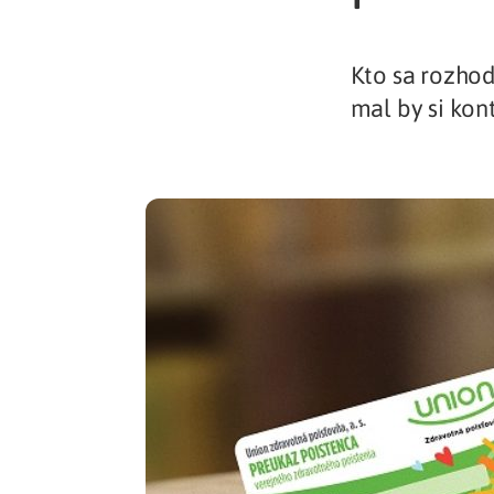
Zdravotné po
Kto sa rozhod
mal by si kon
Prečo Union