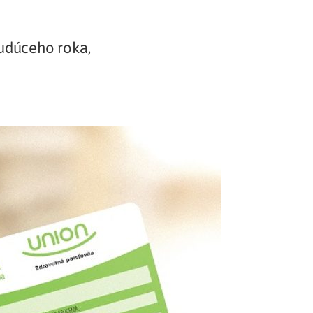
Potvrdenie o neevidovaní
pohľadávky
udúceho roka,