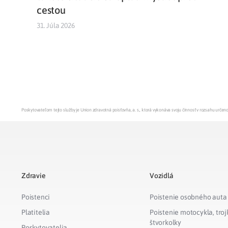
cestou
31. Júla 2026
Poskytovateľom tejto služby je Union zdravotná poisťovňa, a. s., ktorá vykonáva svoju činnosť v rozsahu urč
Zdravie
Vozidlá
Poistenci
Poistenie osobného auta
Platitelia
Poistenie motocykla, troj
štvorkolky
Poskytovatelia