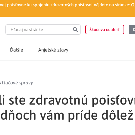
ej poisťovne ku spojeniu zdravotných poisťovní nájdete na stránke:
O
Škodová udalosť
K
Ďalšie
Anjelské zľavy
POTREBUJEM PORA
5
Tlačové správy
Som nový poisten
otnej poisťovne
i ste zdravotnú poisťo
Vyhľadať lekára
 dňoch vám príde dôlež
á aplikácia
Kúpeľná starostliv
ovorodenca v pohodlí domova
Ošetrenie u nezml