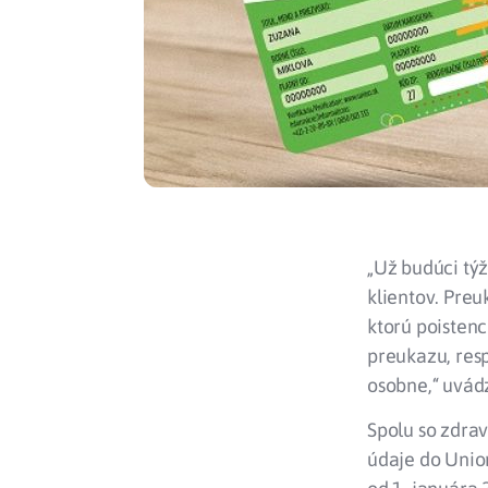
„Už budúci tý
klientov. Preu
ktorú poistenc
preukazu, resp
osobne,“ uvád
Spolu so zdra
údaje do Unio