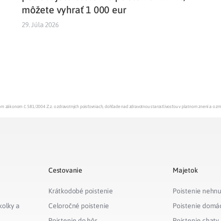
môžete vyhrať 1 000 eur
29. Júla 2026
enom zákonom č. 581/2004 Z.z. o zdravotných poisťovniach, dohľade nad zdravotnou starostlivosťou v platnom znení a o z
Cestovanie
Majetok
Krátkodobé poistenie
Poistenie nehnu
kolky a
Celoročné poistenie
Poistenie domá
Poistenie do hôr
Poistenie chaty