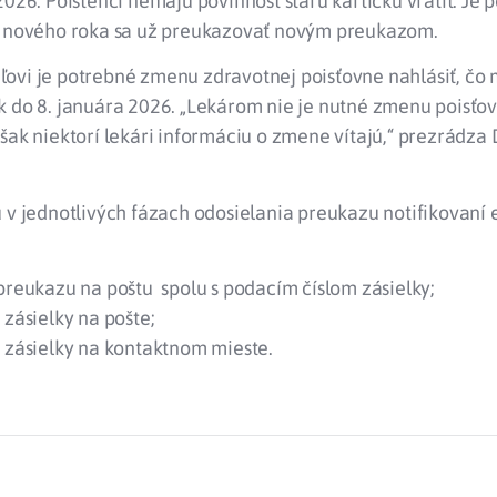
2026. Poistenci nemajú povinnosť starú kartičku vrátiť. Je 
d nového roka sa už preukazovať novým preukazom.
ovi je potrebné zmenu zdravotnej poisťovne nahlásiť, čo 
k do 8. januára 2026. „Lekárom nie je nutné zmenu poisťo
šak niektorí lekári informáciu o zmene vítajú,“ prezrádza
ú v jednotlivých fázach odosielania preukazu notifikovaní
preukazu na poštu spolu s podacím číslom zásielky;
 zásielky na pošte;
í zásielky na kontaktnom mieste.