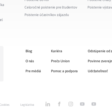
íka
Celoročné poistenie pre študentov
Poistenie výsta
Poistenie účastníkov zájazdu
el
Blog
Kariéra
Odstúpenie od 
O nás
Prečo Union
Povinne zverej
Pre médiá
Pomoc a podpora
Udržateľnosť
Cookies
Legislatíva