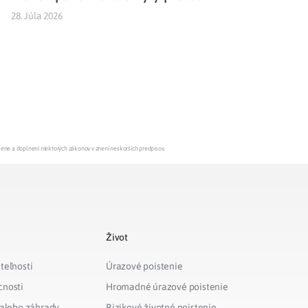
28. Júla 2026
mene a doplnení niektorých zákonov v znení neskorších predpisov.
Život
teľnosti
Úrazové poistenie
cnosti
Hromadné úrazové poistenie
 alebo záhrady
Rizikové životné poistenie