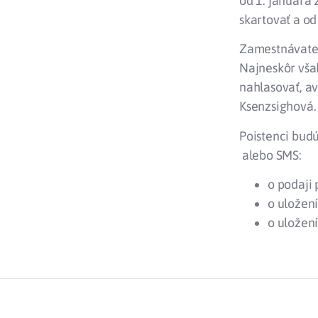
od 1. januára 
skartovať a o
Zamestnávateľ
Najneskôr vša
nahlasovať, av
Ksenzsighová.
Poistenci bud
alebo SMS:
o podaji 
o uložení
o uložen