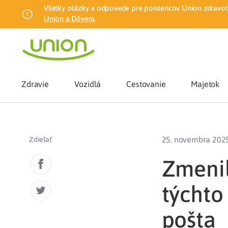
Všetky otázky a odpovede pre poistencov Union zdravotn
Union a Dôvera
.
Zdravie
Vozidlá
Cestovanie
Majetok
Benefity
25. novembra 202
Zdieľať
Zmena zdrav
Zmenil
týchto
Union mobiln
pošta
Poistenie n