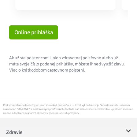
Online prihláška
Ak už ste poistencom Union zdravotnej poisťovne alebo už
máte svoje číslo podanej prihlášky, môžete ihneď využiť zľavu.
Viac o
krátkodobom cestovnom poistení
.
Poskytovateľom tejto služby je Union zdravotná poisťovňa, a. s., ktorá vykonáva svoju činnosť v rozsahu určenom
zákonom č. 581/2004 Z.z. o zdravotných poisťovniach, dohľade nad zdravotnou starostlivosťou v platnom znení a o
zmene a doplnení niektorých zákonov v znení neskorších predpisov.
Zdravie