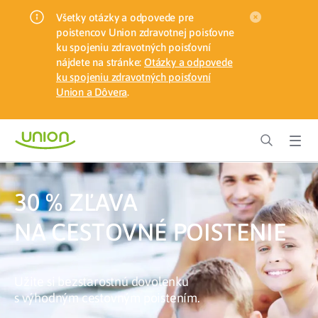
Všetky otázky a odpovede pre
poistencov Union zdravotnej poisťovne
ku spojeniu zdravotných poisťovní
nájdete na stránke:
Otázky a odpovede
ku spojeniu zdravotných poisťovní
Union a Dôvera
.
30 % ZĽAVA
NA CESTOVNÉ POISTENIE
Užite si bezstarostnú dovolenku
s výhodným cestovným poistením.