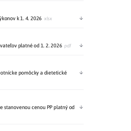
konov k 1. 4. 2026
xlsx
teľov platné od 1. 2. 2026
pdf
votnícke pomôcky a dietetické
 stanovenou cenou PP platný od