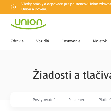
Všetky otázky a odpovede pre poistencov Union zdravotn
Union a Dôvera
.
Zdravie
Vozidlá
Cestovanie
Majetok
Benefity
Žiadosti a tlačiv
Zmena zdrav
Union mobiln
Poskytovateľ
Poistenec
Platiteľ
Poistenie n