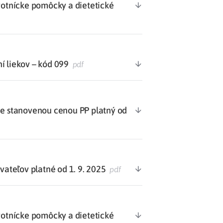
votnícke pomôcky a dietetické
í liekov – kód 099
pdf
 stanovenou cenou PP platný od
teľov platné od 1. 9. 2025
pdf
votnícke pomôcky a dietetické