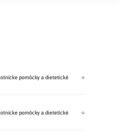
Potvrdenie o neevidovaní
pohľadávky
votnícke pomôcky a dietetické
votnícke pomôcky a dietetické