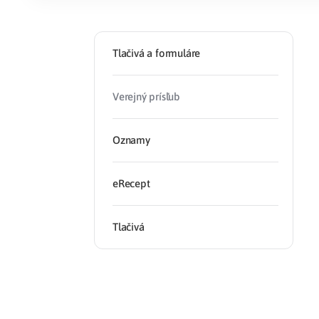
Zdravotné po
Tlačivá a formuláre
Prečo Union
Verejný prísľub
Oznamy
eRecept
Tlačivá