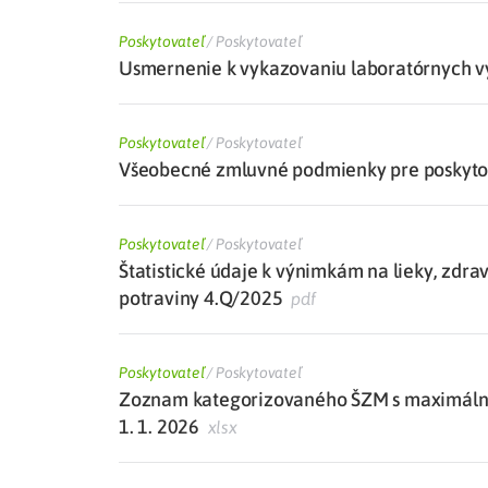
Poskytovateľ
/
Poskytovateľ
Usmernenie k vykazovaniu laboratórnych vý
Poskytovateľ
/
Poskytovateľ
Všeobecné zmluvné podmienky pre poskytova
Poskytovateľ
/
Poskytovateľ
Štatistické údaje k výnimkám na lieky, zdra
potraviny 4.Q/2025
pdf
Poskytovateľ
/
Poskytovateľ
Zoznam kategorizovaného ŠZM s maximálne
1. 1. 2026
xlsx