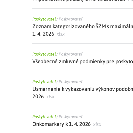
Poskytovateľ
/
Poskytovateľ
Zoznam kategorizovaného ŠZM s maximálne
1. 4. 2026
xlsx
Poskytovateľ
/
Poskytovateľ
Všeobecné zmluvné podmienky pre poskytova
Poskytovateľ
/
Poskytovateľ
Usmernenie k vykazovaniu výkonov podobných
2026
xlsx
Poskytovateľ
/
Poskytovateľ
Onkomarkery k 1. 4. 2026
xlsx