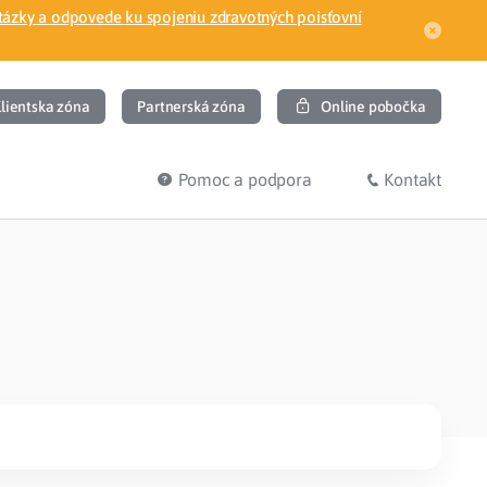
tázky a odpovede ku spojeniu zdravotných poisťovní
lientska zóna
Partnerská zóna
Online pobočka
Pomoc a podpora
Kontakt
DIŤ
HĽADÁM
ec
Overenie poistného vzťahu
Prihláška do zdravotnej poisťovne
osť
Zoznam dlžníkov
uvného lekára
Žiadosti a tlačivá