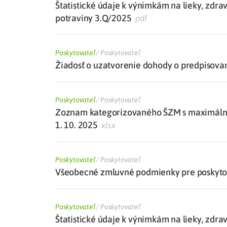
Štatistické údaje k výnimkám na lieky, zdra
potraviny 3.Q/2025
pdf
Poskytovateľ
/
Poskytovateľ
Žiadosť o uzatvorenie dohody o predpisovan
Poskytovateľ
/
Poskytovateľ
Zoznam kategorizovaného ŠZM s maximálne
1. 10. 2025
xlsx
Poskytovateľ
/
Poskytovateľ
Všeobecné zmluvné podmienky pre poskytova
Poskytovateľ
/
Poskytovateľ
Štatistické údaje k výnimkám na lieky, zdra