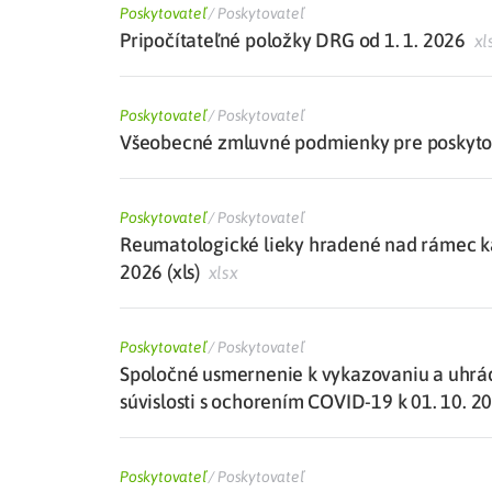
Poskytovateľ
/
Poskytovateľ
Pripočítateľné položky DRG od 1. 1. 2026
xl
Poskytovateľ
/
Poskytovateľ
Všeobecné zmluvné podmienky pre poskytova
Poskytovateľ
/
Poskytovateľ
Reumatologické lieky hradené nad rámec kat
2026 (xls)
xlsx
Poskytovateľ
/
Poskytovateľ
Spoločné usmernenie k vykazovaniu a uhrá
súvislosti s ochorením COVID-19 k 01. 10. 2
Poskytovateľ
/
Poskytovateľ