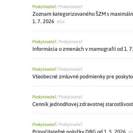
Poskytovateľ
/
Poskytovateľ
Zoznam kategorizovaného ŠZM s maximálne
1. 7. 2026
xlsx
Poskytovateľ
/
Poskytovateľ
Informácia o zmenách v mamografii od 1. 7
Poskytovateľ
/
Poskytovateľ
Všeobecné zmluvné podmienky pre poskytova
Poskytovateľ
/
Poskytovateľ
Cenník jednodňovej zdravotnej starostlivosti
Poskytovateľ
/
Poskytovateľ
Pripočítateľné položky DRG od 1. 5. 2026
xl