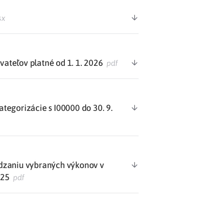
sx
teľov platné od 1. 1. 2026
pdf
egorizácie s I00000 do 30. 9.
dzaniu vybraných výkonov v
025
pdf