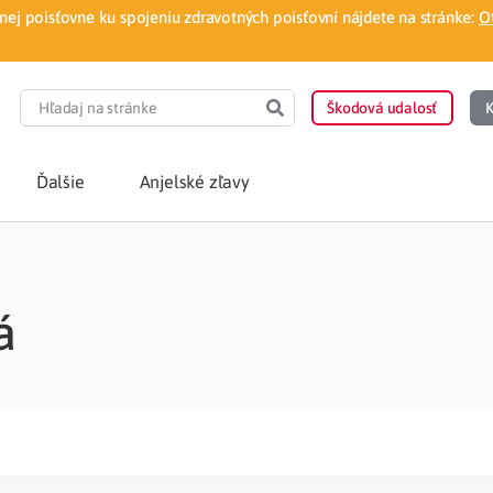
ej poisťovne ku spojeniu zdravotných poisťovní nájdete na stránke:
O
Škodová udalosť
K
Ďalšie
Anjelské zľavy
POTREBUJEM PORA
á
Som nový poisten
otnej poisťovne
Vyhľadať lekára
á aplikácia
Kúpeľná starostliv
ovorodenca v pohodlí domova
Ošetrenie u nezml