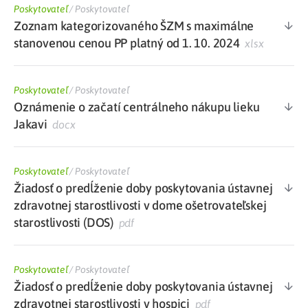
Poskytovateľ
/
Poskytovateľ
Zoznam kategorizovaného ŠZM s maximálne
stanovenou cenou PP platný od 1. 10. 2024
xlsx
Poskytovateľ
/
Poskytovateľ
Oznámenie o začatí centrálneho nákupu lieku
Jakavi
docx
Poskytovateľ
/
Poskytovateľ
Žiadosť o predĺženie doby poskytovania ústavnej
zdravotnej starostlivosti v dome ošetrovateľskej
starostlivosti (DOS)
pdf
Poskytovateľ
/
Poskytovateľ
Žiadosť o predĺženie doby poskytovania ústavnej
zdravotnej starostlivosti v hospici
pdf