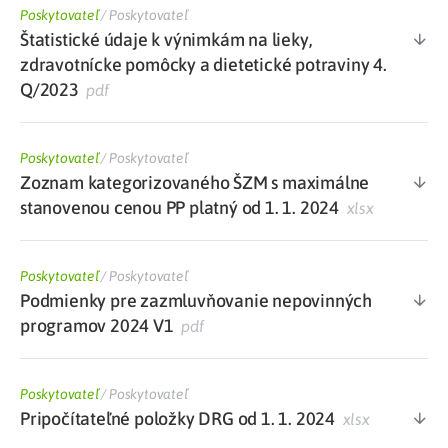
Poskytovateľ
/
Poskytovateľ
Štatistické údaje k výnimkám na lieky,
zdravotnícke pomôcky a dietetické potraviny 4.
Q/2023
pdf
Poskytovateľ
/
Poskytovateľ
Zoznam kategorizovaného ŠZM s maximálne
stanovenou cenou PP platný od 1. 1. 2024
xlsx
Poskytovateľ
/
Poskytovateľ
Podmienky pre zazmluvňovanie nepovinných
programov 2024 V1
pdf
Poskytovateľ
/
Poskytovateľ
Pripočítateľné položky DRG od 1. 1. 2024
xlsx