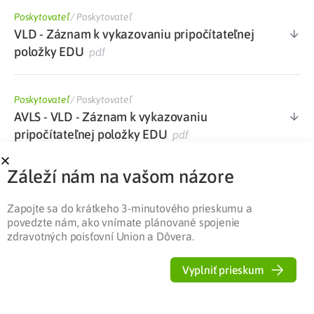
Poskytovateľ
/
Poskytovateľ
VLD - Záznam k vykazovaniu pripočítateľnej
položky EDU
pdf
Poskytovateľ
/
Poskytovateľ
AVLS - VLD - Záznam k vykazovaniu
pripočítateľnej položky EDU
pdf
Záleží nám na vašom názore
Poskytovateľ
/
Poskytovateľ
Dotazník k výkonom súvisiacim s edukáciou
Zapojte sa do krátkeho 3-minutového prieskumu a
pacienta v diabetologickej ambulancii
docx
povedzte nám, ako vnímate plánované spojenie
zdravotných poisťovní Union a Dôvera.
Poskytovateľ
/
Poskytovateľ
Vyplniť prieskum
Zoznam kategorizovaného ŠZM s maximálne
stanovenou cenou PP platný od 1. 1. 2022
xlsx