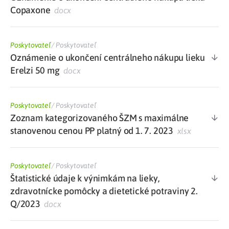
Copaxone
docx
Poskytovateľ
/
Poskytovateľ
Oznámenie o ukončení centrálneho nákupu lieku
Erelzi 50 mg
docx
Poskytovateľ
/
Poskytovateľ
Zoznam kategorizovaného ŠZM s maximálne
stanovenou cenou PP platný od 1. 7. 2023
xlsx
Poskytovateľ
/
Poskytovateľ
Štatistické údaje k výnimkám na lieky,
zdravotnícke pomôcky a dietetické potraviny 2.
Q/2023
docx