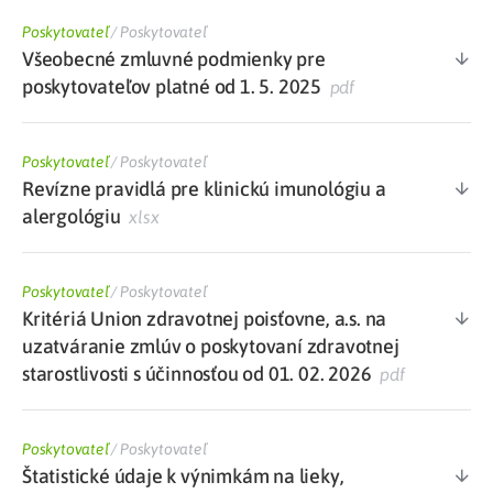
Poskytovateľ
/
Poskytovateľ
Všeobecné zmluvné podmienky pre
poskytovateľov platné od 1. 5. 2025
pdf
Poskytovateľ
/
Poskytovateľ
Revízne pravidlá pre klinickú imunológiu a
alergológiu
xlsx
Poskytovateľ
/
Poskytovateľ
Kritériá Union zdravotnej poisťovne, a.s. na
uzatváranie zmlúv o poskytovaní zdravotnej
starostlivosti s účinnosťou od 01. 02. 2026
pdf
Poskytovateľ
/
Poskytovateľ
Štatistické údaje k výnimkám na lieky,