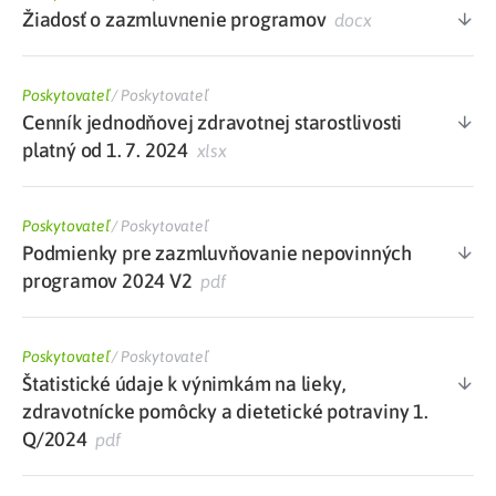
Žiadosť o zazmluvnenie programov
docx
Poskytovateľ
/
Poskytovateľ
Cenník jednodňovej zdravotnej starostlivosti
platný od 1. 7. 2024
xlsx
Poskytovateľ
/
Poskytovateľ
Podmienky pre zazmluvňovanie nepovinných
programov 2024 V2
pdf
Poskytovateľ
/
Poskytovateľ
Štatistické údaje k výnimkám na lieky,
zdravotnícke pomôcky a dietetické potraviny 1.
Q/2024
pdf