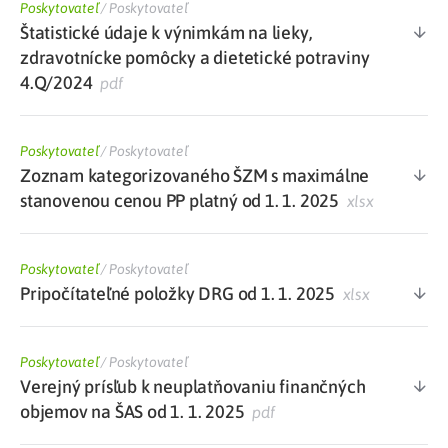
Poskytovateľ
/
Poskytovateľ
Štatistické údaje k výnimkám na lieky,
zdravotnícke pomôcky a dietetické potraviny
4.Q/2024
pdf
Poskytovateľ
/
Poskytovateľ
Zoznam kategorizovaného ŠZM s maximálne
stanovenou cenou PP platný od 1. 1. 2025
xlsx
Poskytovateľ
/
Poskytovateľ
Pripočítateľné položky DRG od 1. 1. 2025
xlsx
Poskytovateľ
/
Poskytovateľ
Verejný prísľub k neuplatňovaniu finančných
objemov na ŠAS od 1. 1. 2025
pdf