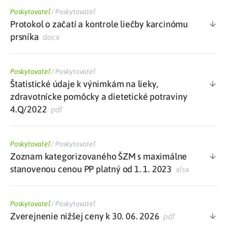
Poskytovateľ
/
Poskytovateľ
Protokol o začatí a kontrole liečby karcinómu
prsníka
docx
Poskytovateľ
/
Poskytovateľ
Štatistické údaje k výnimkám na lieky,
zdravotnícke pomôcky a dietetické potraviny
4.Q/2022
pdf
Poskytovateľ
/
Poskytovateľ
Zoznam kategorizovaného ŠZM s maximálne
stanovenou cenou PP platný od 1. 1. 2023
xlsx
Poskytovateľ
/
Poskytovateľ
Zverejnenie nižšej ceny k 30. 06. 2026
pdf