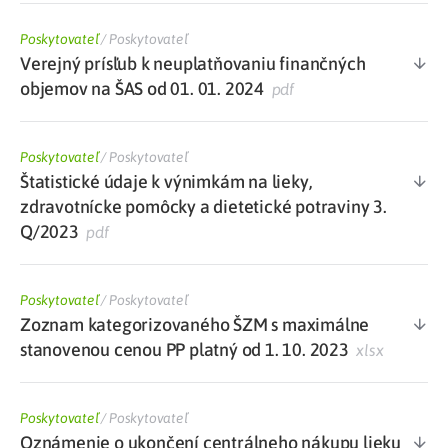
Poskytovateľ
/
Poskytovateľ
Verejný prísľub k neuplatňovaniu finančných
objemov na ŠAS od 01. 01. 2024
pdf
Poskytovateľ
/
Poskytovateľ
Štatistické údaje k výnimkám na lieky,
zdravotnícke pomôcky a dietetické potraviny 3.
Q/2023
pdf
Poskytovateľ
/
Poskytovateľ
Zoznam kategorizovaného ŠZM s maximálne
stanovenou cenou PP platný od 1. 10. 2023
xlsx
Poskytovateľ
/
Poskytovateľ
Oznámenie o ukončení centrálneho nákupu lieku