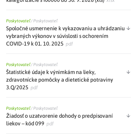
xlsx
Poskytovateľ
/
Poskytovateľ
Spoločné usmernenie k vykazovaniu a uhrádzaniu
vybraných výkonov v súvislosti s ochorením
COVID-19 k 01. 10. 2025
pdf
Poskytovateľ
/
Poskytovateľ
Štatistické údaje k výnimkám na lieky,
zdravotnícke pomôcky a dietetické potraviny
3.Q/2025
pdf
Poskytovateľ
/
Poskytovateľ
Žiadosť o uzatvorenie dohody o predpisovaní
liekov – kód 099
pdf