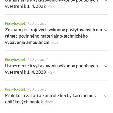
vyšetrení k 1. 4. 2022
xlsx
Poskytovateľ
/
Poskytovateľ
Zoznam prístrojových výkonov poskytovaných nad
rámec povinného materiálno-technického
vybavenia ambulancie
xlsx
Poskytovateľ
/
Poskytovateľ
Usmernenie k vykazovaniu výkonov podobných
vyšetrení k 1. 4. 2020
xlsx
Poskytovateľ
/
Poskytovateľ
Protokol o začatí a kontrole liečby karcinómu z
obličkových buniek
docx