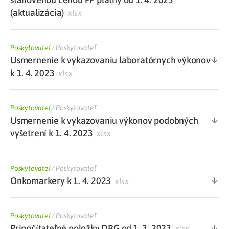
(aktualizácia)
xlsx
Poskytovateľ
/
Poskytovateľ
Usmernenie k vykazovaniu laboratórnych výkonov
k 1. 4. 2023
xlsx
Poskytovateľ
/
Poskytovateľ
Usmernenie k vykazovaniu výkonov podobných
vyšetrení k 1. 4. 2023
xlsx
Poskytovateľ
/
Poskytovateľ
Onkomarkery k 1. 4. 2023
xlsx
Poskytovateľ
/
Poskytovateľ
Pripočítateľné položky DRG od 1. 3. 2023
xlsx