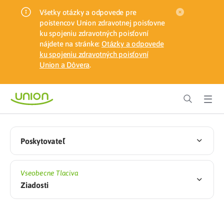
Všetky otázky a odpovede pre
poistencov Union zdravotnej poisťovne
ku spojeniu zdravotných poisťovní
nájdete na stránke:
Otázky a odpovede
ku spojeniu zdravotných poisťovní
Union a Dôvera
.
Poskytovateľ
Vseobecne Tlaciva
Ziadosti