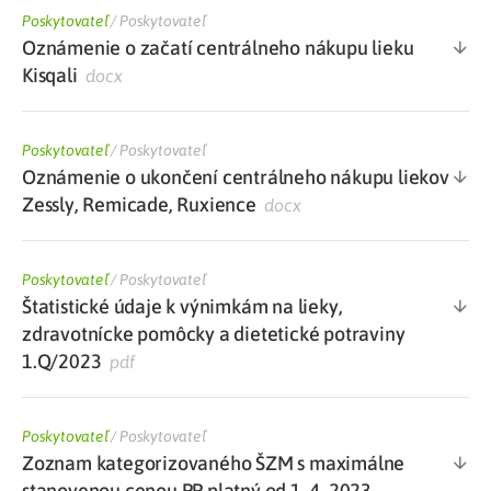
Poskytovateľ
/
Poskytovateľ
Oznámenie o začatí centrálneho nákupu lieku
Kisqali
docx
Poskytovateľ
/
Poskytovateľ
Oznámenie o ukončení centrálneho nákupu liekov
Zessly, Remicade, Ruxience
docx
Poskytovateľ
/
Poskytovateľ
Štatistické údaje k výnimkám na lieky,
zdravotnícke pomôcky a dietetické potraviny
1.Q/2023
pdf
Poskytovateľ
/
Poskytovateľ
Zoznam kategorizovaného ŠZM s maximálne
stanovenou cenou PP platný od 1. 4. 2023