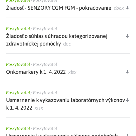
Poskytovateľ
/
Poskytovateľ
Žiadosť - SENZORY CGM FGM - pokračovanie
docx
Poskytovateľ
/
Poskytovateľ
Žiadosť o súhlas s úhradou kategorizovanej
zdravotníckej pomôcky
doc
Poskytovateľ
/
Poskytovateľ
Onkomarkery k 1. 4. 2022
xlsx
Poskytovateľ
/
Poskytovateľ
Usmernenie k vykazovaniu laboratórnych výkonov
k 1. 4. 2022
xlsx
Poskytovateľ
/
Poskytovateľ
Usmernenie k vykazovaniu výkonov podobných