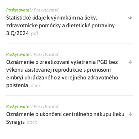
Poskytovateľ
/
Poskytovateľ
Štatistické údaje k výnimkám na lieky,
zdravotnícke pomôcky a dietetické potraviny
3.Q/2024
pdf
Poskytovateľ
/
Poskytovateľ
Oznámenie o zrealizovaní vyšetrenia PGD bez
výkonu asistovanej reprodukcie s prenosom
embryí uhrádzaného z verejného zdravotného
poistenia
docx
Poskytovateľ
/
Poskytovateľ
Oznámenie o ukončení centrálneho nákupu lieku
Synagis
docx